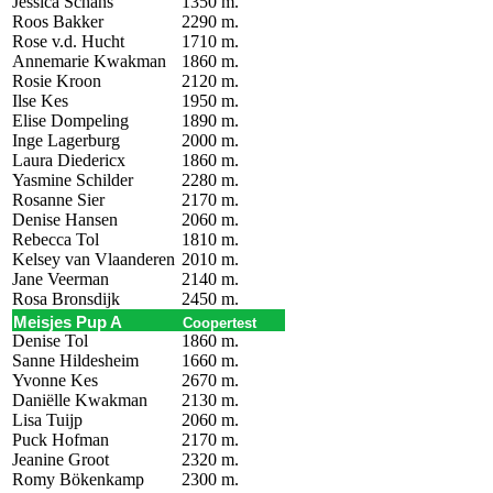
Jessica Schans
1350 m.
Roos Bakker
2290 m.
Rose v.d. Hucht
1710 m.
Annemarie Kwakman
1860 m.
Rosie Kroon
2120 m.
Ilse Kes
1950 m.
Elise Dompeling
1890 m.
Inge Lagerburg
2000 m.
Laura Diedericx
1860 m.
Yasmine Schilder
2280 m.
Rosanne Sier
2170 m.
Denise Hansen
2060 m.
Rebecca Tol
1810 m.
Kelsey van Vlaanderen
2010 m.
Jane Veerman
2140 m.
Rosa Bronsdijk
2450 m.
Meisjes Pup A
Coopertest
Denise Tol
1860 m.
Sanne Hildesheim
1660 m.
Yvonne Kes
2670 m.
Daniëlle Kwakman
2130 m.
Lisa Tuijp
2060 m.
Puck Hofman
2170 m.
Jeanine Groot
2320 m.
Romy Bökenkamp
2300 m.