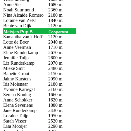
Anne Sier
1680 m.
Noah Suurmond
2360 m.
Nina Alcaide Romero
2180 m.
Loraine van Zelst
1840 m.
Bente van Dijk
2120 m.
Meisjes Pup B
Coopertest
Samantha van 't Hoff
2120 m.
Lotte de Boer
2040 m.
Anne Veerman
1710 m.
Eline Runderkamp
2670 m.
Jennifer Tuijp
2600 m.
Liz Runderkamp
2070 m.
Mieke Smit
2480 m.
Babette Groot
2150 m.
Jaimy Karstens
2090 m.
Iris Molenaar
2180 m.
Yvonne Karregat
2160 m.
Serena Koning
1660 m.
Anna Schokker
1620 m.
Elena Severiens
1880 m.
Jane Runderkamp
2430 m.
Loraine Tuijp
1950 m.
Sarah Visser
2520 m.
Lisa Mooijer
2290 m.