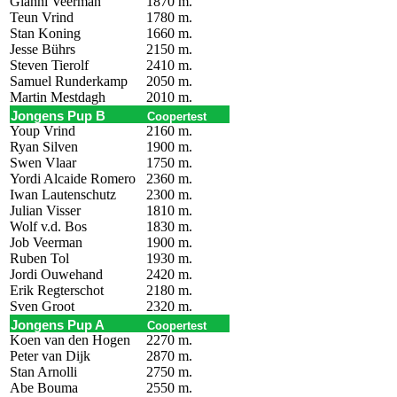
Gianni Veerman
1870 m.
Teun Vrind
1780 m.
Stan Koning
1660 m.
Jesse Bührs
2150 m.
Steven Tierolf
2410 m.
Samuel Runderkamp
2050 m.
Martin Mestdagh
2010 m.
Jongens Pup B
Coopertest
Youp Vrind
2160 m.
Ryan Silven
1900 m.
Swen Vlaar
1750 m.
Yordi Alcaide Romero
2360 m.
Iwan Lautenschutz
2300 m.
Julian Visser
1810 m.
Wolf v.d. Bos
1830 m.
Job Veerman
1900 m.
Ruben Tol
1930 m.
Jordi Ouwehand
2420 m.
Erik Regterschot
2180 m.
Sven Groot
2320 m.
Jongens Pup A
Coopertest
Koen van den Hogen
2270 m.
Peter van Dijk
2870 m.
Stan Arnolli
2750 m.
Abe Bouma
2550 m.