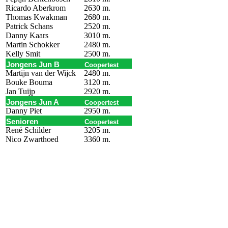
Ricardo Aberkrom
2630 m.
Thomas Kwakman
2680 m.
Patrick Schans
2520 m.
Danny Kaars
3010 m.
Martin Schokker
2480 m.
Kelly Smit
2500 m.
Jongens Jun B
Coopertest
Martijn van der Wijck
2480 m.
Bouke Bouma
3120 m.
Jan Tuijp
2920 m.
Jongens Jun A
Coopertest
Danny Piet
2950 m.
Senioren
Coopertest
René Schilder
3205 m.
Nico Zwarthoed
3360 m.