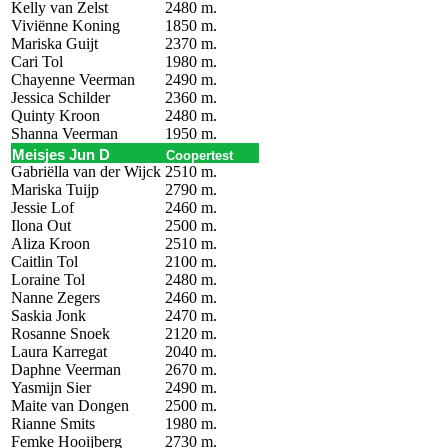
Kelly van Zelst
2480 m.
Viviënne Koning
1850 m.
Mariska Guijt
2370 m.
Cari Tol
1980 m.
Chayenne Veerman
2490 m.
Jessica Schilder
2360 m.
Quinty Kroon
2480 m.
Shanna Veerman
1950 m.
Meisjes Jun D
Coopertest
Gabriëlla van der Wijck
2510 m.
Mariska Tuijp
2790 m.
Jessie Lof
2460 m.
Ilona Out
2500 m.
Aliza Kroon
2510 m.
Caitlin Tol
2100 m.
Loraine Tol
2480 m.
Nanne Zegers
2460 m.
Saskia Jonk
2470 m.
Rosanne Snoek
2120 m.
Laura Karregat
2040 m.
Daphne Veerman
2670 m.
Yasmijn Sier
2490 m.
Maite van Dongen
2500 m.
Rianne Smits
1980 m.
Femke Hooijberg
2730 m.