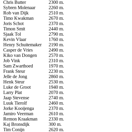
Chris Butter
2300 m.
Sybren Molenaar
2260 m.
Rob van Dijk
2510 m.
Timo Kwakman
2670 m.
Joris Schot
2370 m.
Timon Smit
2440 m.
Sjaak Tol
2790 m.
Kevin Vlaar
1760 m.
Henry Schuitemaker
2190 m.
Casper de Vries
2490 m.
Kiko van Dongen
2570 m.
Job Vink
2310 m.
Sam Zwarthoed
1970 m.
Frank Steur
2230 m.
Jelle de Jong
2860 m.
Henk Steur
2530 m.
Luke de Groot
1940 m.
Larry Plat
2070 m.
Jaap Stevense
2740 m.
Luuk Tierolf
2460 m.
Jorke Kooijenga
2370 m.
Jamiro Veerman
2610 m.
Remon Kraakman
2330 m.
Kaj Bronsdijk
300 m.
Tim Conijn
2620 m.