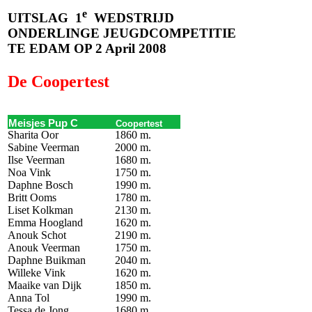
e
UITSLAG
1
WEDSTRIJD
ONDERLINGE JEUGDCOMPETITIE
TE EDAM OP 2 April 2008
De Coopertest
Meisjes Pup C
Coopertest
Sharita Oor
1860 m.
Sabine Veerman
2000 m.
Ilse Veerman
1680 m.
Noa Vink
1750 m.
Daphne Bosch
1990 m.
Britt Ooms
1780 m.
Liset Kolkman
2130 m.
Emma Hoogland
1620 m.
Anouk Schot
2190 m.
Anouk Veerman
1750 m.
Daphne Buikman
2040 m.
Willeke Vink
1620 m.
Maaike van Dijk
1850 m.
Anna Tol
1990 m.
Tessa de Jong
1680 m.