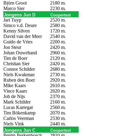
Björn Groot
2180 m.
Marco Sier
2230 m.
Jongens Jun D
Coopertest
Jari Tuyp
2520 m.
Simco v.d. Deure
2580 m.
Kenny Silven
1720 m.
David van der Meer
2540 m.
Guido de Vries
2200 m.
Jon Steur
2420 m.
Johan Ouwehand
2960 m.
Tim de Boer
2120 m.
Christian Sier
2420 m.
Connor Schilder
2680 m.
Niels Kwakman
2730 m.
Ruben den Boer
2920 m.
Mike Kaars
2610 m.
Vince Kaars
2620 m.
Job de Nijs
2370 m.
Mark Schilder
2160 m.
Lucas Karregat
2560 m.
Tim Bökenkamp
2070 m.
Carlos Veerman
2530 m.
Niels Vink
2440 m.
Jongens Jun C
Coopertest
Pepijn Berkenbosch
2810 m.