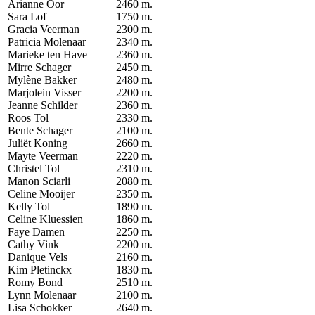
Arianne Oor
2460 m.
Sara Lof
1750 m.
Gracia Veerman
2300 m.
Patricia Molenaar
2340 m.
Marieke ten Have
2360 m.
Mirre Schager
2450 m.
Mylène Bakker
2480 m.
Marjolein Visser
2200 m.
Jeanne Schilder
2360 m.
Roos Tol
2330 m.
Bente Schager
2100 m.
Juliët Koning
2660 m.
Mayte Veerman
2220 m.
Christel Tol
2310 m.
Manon Sciarli
2080 m.
Celine Mooijer
2350 m.
Kelly Tol
1890 m.
Celine Kluessien
1860 m.
Faye Damen
2250 m.
Cathy Vink
2200 m.
Danique Vels
2160 m.
Kim Pletinckx
1830 m.
Romy Bond
2510 m.
Lynn Molenaar
2100 m.
Lisa Schokker
2640 m.