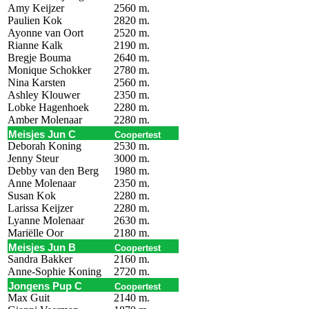
Amy Keijzer
2560 m.
Paulien Kok
2820 m.
Ayonne van Oort
2520 m.
Rianne Kalk
2190 m.
Bregje Bouma
2640 m.
Monique Schokker
2780 m.
Nina Karsten
2560 m.
Ashley Klouwer
2350 m.
Lobke Hagenhoek
2280 m.
Amber Molenaar
2280 m.
Meisjes Jun C
Coopertest
Deborah Koning
2530 m.
Jenny Steur
3000 m.
Debby van den Berg
1980 m.
Anne Molenaar
2350 m.
Susan Kok
2280 m.
Larissa Keijzer
2280 m.
Lyanne Molenaar
2630 m.
Mariëlle Oor
2180 m.
Meisjes Jun B
Coopertest
Sandra Bakker
2160 m.
Anne-Sophie Koning
2720 m.
Jongens Pup C
Coopertest
Max Guit
2140 m.