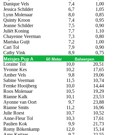
Danique Vels
7,4
1,00
Jessica Schilder
6,7
1,05
Lynn Molenaar
8,0
0,85
Quinty Kroon
7,4
0,95
Jeanne Schilder
7,5
0,90
Juliët Koning
7,7
1,10
Chayenne Veerman
7,3
0,80
Mariska Guijt
7,2
1,00
Cari Tol
7,9
0,90
Cathy Vink
8,9
0,75
Meisjes Pup A
60 Meter
Balwerpen
Loraine Tol
10,0
20,51
Yvonne Kes
10,2
17,65
Amber Vels
9,8
19,06
Sabine Veerman
11,5
10,74
Femke Hooijberg
10,0
14,44
Roos Molenaar
10,5
19,29
Rianne Kalk
10,1
23,53
Ayonne van Oort
9,7
23,88
Rianne Smits
11,2
16,96
Julie Roest
10,7
10,52
Anne-Fleur Tol
10,3
17,61
Paulien Kok
9,9
21,73
Romy Bökenkamp
12,0
15,14
Amy Keijzer
9,7
22,55