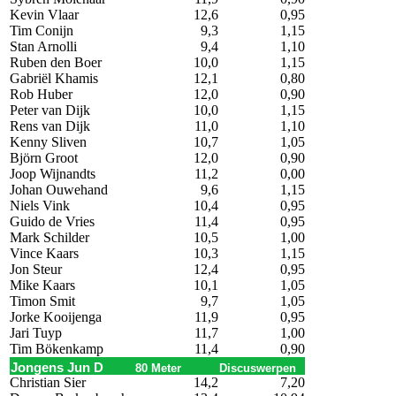
Kevin Vlaar
12,6
0,95
Tim Conijn
9,3
1,15
Stan Arnolli
9,4
1,10
Ruben den Boer
10,0
1,15
Gabriël Khamis
12,1
0,80
Rob Huber
12,0
0,90
Peter van Dijk
10,0
1,15
Rens van Dijk
11,0
1,10
Kenny Sliven
10,7
1,05
Björn Groot
12,0
0,90
Joop Wijnandts
11,2
0,00
Johan Ouwehand
9,6
1,15
Niels Vink
10,4
0,95
Guido de Vries
11,4
0,95
Mark Schilder
10,5
1,00
Vince Kaars
10,3
1,15
Jon Steur
12,4
0,95
Mike Kaars
10,1
1,05
Timon Smit
9,7
1,05
Jorke Kooijenga
11,9
0,95
Jari Tuyp
11,7
1,00
Tim Bökenkamp
11,4
0,90
Jongens Jun D
80 Meter
Discuswerpen
Christian Sier
14,2
7,20