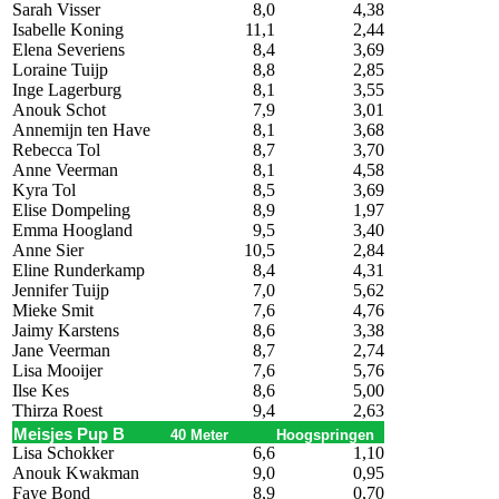
Sarah Visser
8,0
4,38
Isabelle Koning
11,1
2,44
Elena Severiens
8,4
3,69
Loraine Tuijp
8,8
2,85
Inge Lagerburg
8,1
3,55
Anouk Schot
7,9
3,01
Annemijn ten Have
8,1
3,68
Rebecca Tol
8,7
3,70
Anne Veerman
8,1
4,58
Kyra Tol
8,5
3,69
Elise Dompeling
8,9
1,97
Emma Hoogland
9,5
3,40
Anne Sier
10,5
2,84
Eline Runderkamp
8,4
4,31
Jennifer Tuijp
7,0
5,62
Mieke Smit
7,6
4,76
Jaimy Karstens
8,6
3,38
Jane Veerman
8,7
2,74
Lisa Mooijer
7,6
5,76
Ilse Kes
8,6
5,00
Thirza Roest
9,4
2,63
Meisjes Pup B
40 Meter
Hoogspringen
Lisa Schokker
6,6
1,10
Anouk Kwakman
9,0
0,95
Faye Bond
8,9
0,70