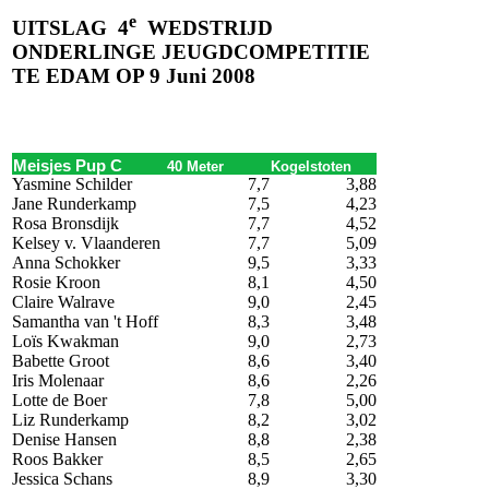
e
UITSLAG
4
WEDSTRIJD
ONDERLINGE JEUGDCOMPETITIE
TE EDAM OP 9 Juni 2008
Meisjes Pup C
40 Meter
Kogelstoten
Yasmine Schilder
7,7
3,88
Jane Runderkamp
7,5
4,23
Rosa Bronsdijk
7,7
4,52
Kelsey v. Vlaanderen
7,7
5,09
Anna Schokker
9,5
3,33
Rosie Kroon
8,1
4,50
Claire Walrave
9,0
2,45
Samantha van 't Hoff
8,3
3,48
Loïs Kwakman
9,0
2,73
Babette Groot
8,6
3,40
Iris Molenaar
8,6
2,26
Lotte de Boer
7,8
5,00
Liz Runderkamp
8,2
3,02
Denise Hansen
8,8
2,38
Roos Bakker
8,5
2,65
Jessica Schans
8,9
3,30