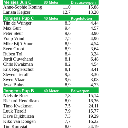
Meisjes Jun C
80 Meter
Discuswerpen
Anne-Sophie Koning
11,0
15,88
Larissa Keijzer
12,7
13,20
Jongens Pup C
40 Meter
Kogelstoten
Tijn de Wringer
8,3
4,44
Max Guit
9,4
4,57
Peter Steur
9,6
3,90
Youp Vrind
7,5
4,96
Mike Bij 't Vuur
8,9
4,54
Sven Groot
8,9
3,64
Ruben Tol
8,4
3,24
Jordi Ouwehand
8,1
6,48
Chris Kwakman
8,2
4,54
Erik Regterschot
8,1
3,41
Steven Tierolf
9,2
3,36
Swen Vlaar
9,6
3,08
Jesse Buhrs
8,9
4,73
Jongens Pup B
40 Meter
Balwerpen
Niels de Boer
7,8
15,14
Richard Hendriksma
8,0
18,36
Timo Kwakman
7,5
24,11
Luuk Tierolf
7,9
15,77
Dave Dijkhuizen
7,3
19,29
Kiko van Dongen
7,7
16,22
Tim Karregat
8,0
24,19