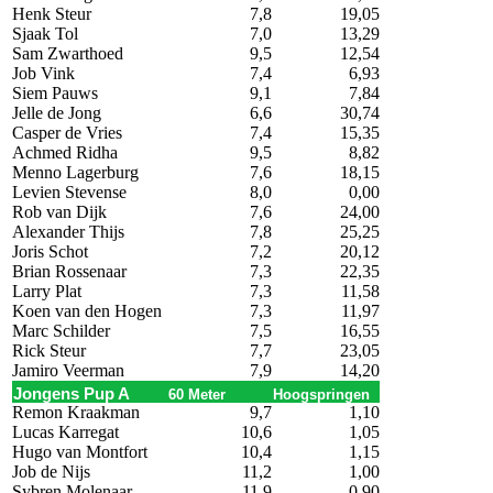
Henk Steur
7,8
19,05
Sjaak Tol
7,0
13,29
Sam Zwarthoed
9,5
12,54
Job Vink
7,4
6,93
Siem Pauws
9,1
7,84
Jelle de Jong
6,6
30,74
Casper de Vries
7,4
15,35
Achmed Ridha
9,5
8,82
Menno Lagerburg
7,6
18,15
Levien Stevense
8,0
0,00
Rob van Dijk
7,6
24,00
Alexander Thijs
7,8
25,25
Joris Schot
7,2
20,12
Brian Rossenaar
7,3
22,35
Larry Plat
7,3
11,58
Koen van den Hogen
7,3
11,97
Marc Schilder
7,5
16,55
Rick Steur
7,7
23,05
Jamiro Veerman
7,9
14,20
Jongens Pup A
60 Meter
Hoogspringen
Remon Kraakman
9,7
1,10
Lucas Karregat
10,6
1,05
Hugo van Montfort
10,4
1,15
Job de Nijs
11,2
1,00
Sybren Molenaar
11,9
0,90