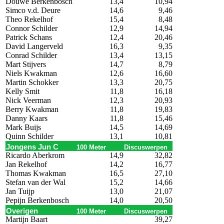
Douwe Berkenbosch
13,4
10,94
Simco v.d. Deure
14,6
9,46
Theo Rekelhof
15,4
8,48
Connor Schilder
12,9
14,94
Patrick Schans
12,4
20,46
David Langerveld
16,3
9,35
Conrad Schilder
13,4
13,15
Mart Stijvers
14,7
8,79
Niels Kwakman
12,6
16,60
Martin Schokker
13,3
20,75
Kelly Smit
11,8
16,18
Nick Veerman
12,3
20,93
Berry Kwakman
11,8
19,83
Danny Kaars
11,8
15,46
Mark Buijs
14,5
14,69
Quinn Schilder
13,1
10,81
Jongens Jun C
100 Meter
Discuswerpen
Ricardo Aberkrom
14,9
32,82
Jan Rekelhof
14,2
16,77
Thomas Kwakman
16,5
27,10
Stefan van der Wal
15,2
14,66
Jan Tuijp
13,0
21,07
Pepijn Berkenbosch
14,0
20,50
Overigen
100 Meter
Discuswerpen
Martijn Baart
39,27