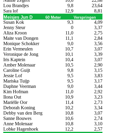
Nanne Zegers
10,6
22,68
Lou Brandjes
9,8
23,64
Sara lof
12,9
8,81
Meisjes Jun D
60 Meter
Verspringen
Susan Kok
9,3
4,09
Jenny Steur
0
3,37
Aliza Kroon
11,0
2,75
Maite van Dongen
11,1
2,84
Monique Schokker
9,0
3,56
Erin Vermeulen
10,7
3,07
Veronique de Jong
10,1
3,39
Iris Kaptein
10,4
3,07
Amber Molenaar
10,5
2,90
Caroline Guijt
9,8
3,15
Jessie Lof
9,5
3,83
Mariska Tuijp
9,5
3,17
Daphne Veerman
9,0
3,44
Kim Hofman
11,0
2,92
Ilona Out
10,9
3,23
Mariëlle Oor
11,4
2,73
Deborah Koning
10,2
3,34
Debby van den Berg
10,8
3,07
Sanne Bouwes
10,6
2,74
Anne Molenaar
10,8
3,10
Lobke Hagenhoek
12,2
2,57