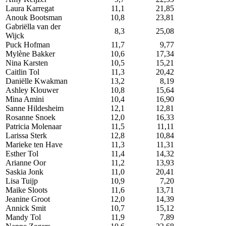
Laura Karregat
11,1
21,85
Anouk Bootsman
10,8
23,81
Gabriëlla van der
8,3
25,08
Wijck
Puck Hofman
11,7
9,77
Mylène Bakker
10,6
17,34
Nina Karsten
10,5
15,21
Caitlin Tol
11,3
20,42
Daniëlle Kwakman
13,2
8,19
Ashley Klouwer
10,8
15,64
Mina Amini
10,4
16,90
Sanne Hildesheim
12,1
12,81
Rosanne Snoek
12,0
16,33
Patricia Molenaar
11,5
11,11
Larissa Sterk
12,8
10,84
Marieke ten Have
11,3
11,31
Esther Tol
11,4
14,32
Arianne Oor
11,2
13,93
Saskia Jonk
11,0
20,41
Lisa Tuijp
10,9
7,20
Maike Sloots
11,6
13,71
Jeanine Groot
12,0
14,39
Annick Smit
10,7
15,12
Mandy Tol
11,9
7,89