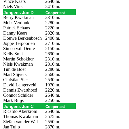
Vince Kaars
2640 m.
Niels Vink
2410 m.
Jongens Jun D
Coopertest
Berry Kwakman
2310 m.
Meik Verdonk
2280 m.
Patrick Schans
2220 m.
Danny Kaars
2820 m.
Douwe Berkenbosch
2400 m.
Joppe Terpoorten
2710 m.
Simco v.d. Deure
2150 m.
Kelly Smit
2690 m.
Martin Schokker
2310 m.
Niels Kwakman
2810 m.
Tim de Boer
2280 m.
Mart Stijvers
2560 m.
Christian Sier
2530 m.
David Langerveld
1970 m.
Dennis Zwarthoed
2220 m.
Connor Schilder
2640 m.
Mark Buijs
2250 m.
Jongens Jun C
Coopertest
Ricardo Aberkrom
2540 m.
Thomas Kwakman
2575 m.
Stefan van der Wal
2550 m.
Jan Tuijp
2870 m.