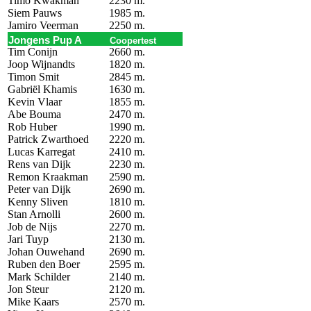
Timo Kwakman
2230 m.
Siem Pauws
1985 m.
Jamiro Veerman
2250 m.
Jongens Pup A
Coopertest
Tim Conijn
2660 m.
Joop Wijnandts
1820 m.
Timon Smit
2845 m.
Gabriël Khamis
1630 m.
Kevin Vlaar
1855 m.
Abe Bouma
2470 m.
Rob Huber
1990 m.
Patrick Zwarthoed
2220 m.
Lucas Karregat
2410 m.
Rens van Dijk
2230 m.
Remon Kraakman
2590 m.
Peter van Dijk
2690 m.
Kenny Sliven
1810 m.
Stan Arnolli
2600 m.
Job de Nijs
2270 m.
Jari Tuyp
2130 m.
Johan Ouwehand
2690 m.
Ruben den Boer
2595 m.
Mark Schilder
2140 m.
Jon Steur
2120 m.
Mike Kaars
2570 m.