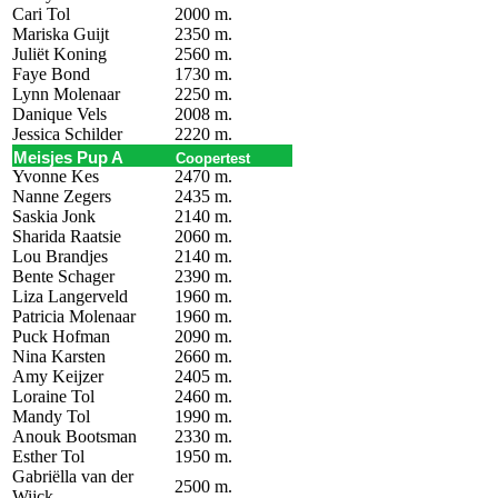
Cari Tol
2000 m.
Mariska Guijt
2350 m.
Juliët Koning
2560 m.
Faye Bond
1730 m.
Lynn Molenaar
2250 m.
Danique Vels
2008 m.
Jessica Schilder
2220 m.
Meisjes Pup A
Coopertest
Yvonne Kes
2470 m.
Nanne Zegers
2435 m.
Saskia Jonk
2140 m.
Sharida Raatsie
2060 m.
Lou Brandjes
2140 m.
Bente Schager
2390 m.
Liza Langerveld
1960 m.
Patricia Molenaar
1960 m.
Puck Hofman
2090 m.
Nina Karsten
2660 m.
Amy Keijzer
2405 m.
Loraine Tol
2460 m.
Mandy Tol
1990 m.
Anouk Bootsman
2330 m.
Esther Tol
1950 m.
Gabriëlla van der
2500 m.
Wijck