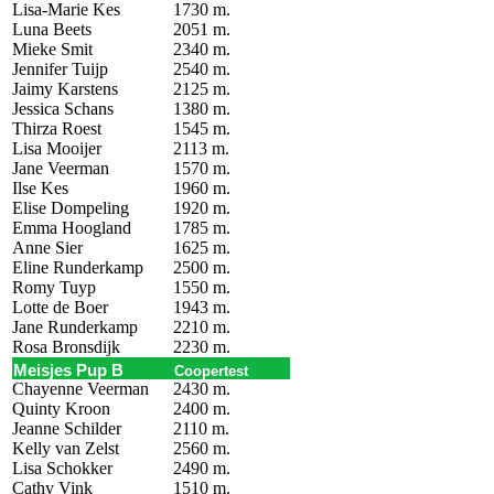
Lisa-Marie Kes
1730 m.
Luna Beets
2051 m.
Mieke Smit
2340 m.
Jennifer Tuijp
2540 m.
Jaimy Karstens
2125 m.
Jessica Schans
1380 m.
Thirza Roest
1545 m.
Lisa Mooijer
2113 m.
Jane Veerman
1570 m.
Ilse Kes
1960 m.
Elise Dompeling
1920 m.
Emma Hoogland
1785 m.
Anne Sier
1625 m.
Eline Runderkamp
2500 m.
Romy Tuyp
1550 m.
Lotte de Boer
1943 m.
Jane Runderkamp
2210 m.
Rosa Bronsdijk
2230 m.
Meisjes Pup B
Coopertest
Chayenne Veerman
2430 m.
Quinty Kroon
2400 m.
Jeanne Schilder
2110 m.
Kelly van Zelst
2560 m.
Lisa Schokker
2490 m.
Cathy Vink
1510 m.