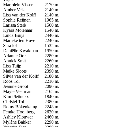
Marjolein Visser
2170 m.
Amber Vels
2140 m.
Lisa van der Kolff
2140 m.
Sophie Reijnen
1965 m.
Larissa Sterk
1500 m.
Kyara Molenaar
1540 m.
Linda Buijs
2440 m.
Marieke ten Have
2240 m.
Sara lof
1535 m.
Daniëlle Kwakman
1950 m.
Arianne Oor
2280 m.
Annick Smit
2260 m.
Lisa Tuijp
2210 m.
Maike Sloots
2390 m.
Silvia van der Kolff
2180 m.
Roos Tol
2210 m.
Jeanine Groot
2090 m.
Mayte Veerman
2165 m.
Kim Pletinckx
1840 m.
Christel Tol
2380 m.
Romy Bökenkamp
2248 m.
Femke Hooijberg
2620 m.
Ashley Klouwer
2460 m.
Mylène Bakker
2290 m.