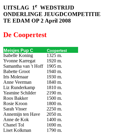
e
UITSLAG
1
WEDSTRIJD
ONDERLINGE JEUGDCOMPETITIE
TE EDAM OP 2 April 2008
De Coopertest
Meisjes Pup C
Coopertest
Isabelle Koning
1325 m.
Yvonne Karregat
1920 m.
Samantha van 't Hoff
1905 m.
Babette Groot
1940 m.
Iris Molenaar
1930 m.
Anne Veerman
1840 m.
Liz Runderkamp
1810 m.
Yasmine Schilder
2190 m.
Roos Bakker
1500 m.
Rosie Kroon
1800 m.
Sarah Visser
2250 m.
Annemijn ten Have
2050 m.
Anne de Kok
1400 m.
Chanel Tol
1690 m.
Liset Kolkman
1790 m.