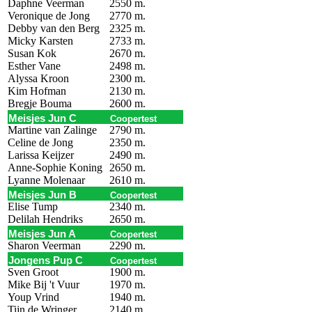
Daphne Veerman
2550 m.
Veronique de Jong
2770 m.
Debby van den Berg
2325 m.
Micky Karsten
2733 m.
Susan Kok
2670 m.
Esther Vane
2498 m.
Alyssa Kroon
2300 m.
Kim Hofman
2130 m.
Bregje Bouma
2600 m.
Meisjes Jun C
Coopertest
Martine van Zalinge
2790 m.
Celine de Jong
2350 m.
Larissa Keijzer
2490 m.
Anne-Sophie Koning
2650 m.
Lyanne Molenaar
2610 m.
Meisjes Jun B
Coopertest
Elise Tump
2340 m.
Delilah Hendriks
2650 m.
Meisjes Jun A
Coopertest
Sharon Veerman
2290 m.
Jongens Pup C
Coopertest
Sven Groot
1900 m.
Mike Bij 't Vuur
1970 m.
Youp Vrind
1940 m.
Tijn de Wringer
2140 m.