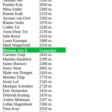
Yasmijn Sier
2280 m.
Paulien Kok
2850 m.
Mina Amini
2360 m.
Rianne Kalk
2210 m.
Ayonne van Oort
2560 m.
Rianne Smits
1970 m.
Caitlin Tol
2240 m.
Anne-Fleur Tol
2230 m.
Julie Roest
2410 m.
Laura Karregat
1980 m.
Marit Wagterveld
2510 m.
Meisjes Jun D
Coopertest
Caroline Guijt
2410 m.
Mariska Hardebol
2290 m.
Sanne Bouwes
2280 m.
Jenny Steur
2665 m.
Maite van Dongen
2410 m.
Mariska Tuijp
2770 m.
Jessie Lof
2345 m.
Monique Schokker
2720 m.
Erin Vermeulen
2410 m.
Deborah Koning
2470 m.
Amber Molenaar
2107 m.
Lobke Hagenhoek
2500 m.
Nina Kras
2020 m.