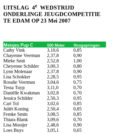
e
UITSLAG
4
WEDSTRIJD
ONDERLINGE JEUGDCOMPETITIE
TE EDAM OP 23 Mei
2007
Meisjes Pup C
600 Meter
Hoogspringen
Cathy Vink
3,10,6
0,85
Chayenne Veerman
2,37,8
0,90
Mieke Smit
2,52,8
1,00
Cheyenne Schilder
3,00,3
0,80
Lynn Molenaar
2,37,8
0,90
Lisa Schokker
2,28,5
0,95
Rosalie Veerman
3,04,6
0,75
Tessa Tuyp
3,11,0
0,70
Daniëlle Kwakman
3,02,8
0,70
Jessica Schilder
2,50,3
0,95
Cari Tol
3,02,6
0,85
Juliët Koning
2,50,4
0,85
Femke Smits
3,08,5
0,85
Thiara Blank
3,09,6
0,70
Lisa Mooijer
2,48,6
0,90
Loes Buys
3,05,1
0,65