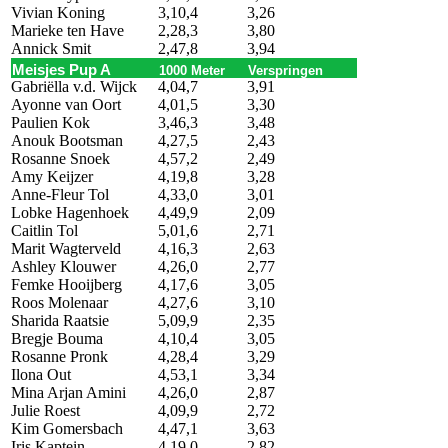
Vivian Koning
3,10,4
3,26
Marieke ten Have
2,28,3
3,80
Annick Smit
2,47,8
3,94
Meisjes Pup A
1000 Meter
Verspringen
Gabriëlla v.d. Wijck
4,04,7
3,91
Ayonne van Oort
4,01,5
3,30
Paulien Kok
3,46,3
3,48
Anouk Bootsman
4,27,5
2,43
Rosanne Snoek
4,57,2
2,49
Amy Keijzer
4,19,8
3,28
Anne-Fleur Tol
4,33,0
3,01
Lobke Hagenhoek
4,49,9
2,09
Caitlin Tol
5,01,6
2,71
Marit Wagterveld
4,16,3
2,63
Ashley Klouwer
4,26,0
2,77
Femke Hooijberg
4,17,6
3,05
Roos Molenaar
4,27,6
3,10
Sharida Raatsie
5,09,9
2,35
Bregje Bouma
4,10,4
3,05
Rosanne Pronk
4,28,4
3,29
Ilona Out
4,53,1
3,34
Mina Arjan Amini
4,26,0
2,87
Julie Roest
4,09,9
2,72
Kim Gomersbach
4,47,1
3,63
Iris Kaptein
4,19,0
2,82