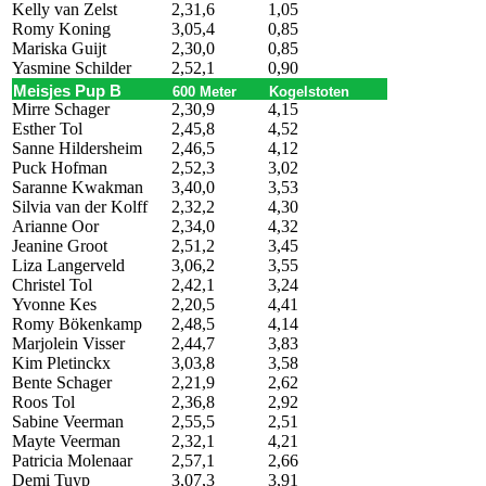
Kelly van Zelst
2,31,6
1,05
Romy Koning
3,05,4
0,85
Mariska Guijt
2,30,0
0,85
Yasmine Schilder
2,52,1
0,90
Meisjes Pup B
600 Meter
Kogelstoten
Mirre Schager
2,30,9
4,15
Esther Tol
2,45,8
4,52
Sanne Hildersheim
2,46,5
4,12
Puck Hofman
2,52,3
3,02
Saranne Kwakman
3,40,0
3,53
Silvia van der Kolff
2,32,2
4,30
Arianne Oor
2,34,0
4,32
Jeanine Groot
2,51,2
3,45
Liza Langerveld
3,06,2
3,55
Christel Tol
2,42,1
3,24
Yvonne Kes
2,20,5
4,41
Romy Bökenkamp
2,48,5
4,14
Marjolein Visser
2,44,7
3,83
Kim Pletinckx
3,03,8
3,58
Bente Schager
2,21,9
2,62
Roos Tol
2,36,8
2,92
Sabine Veerman
2,55,5
2,51
Mayte Veerman
2,32,1
4,21
Patricia Molenaar
2,57,1
2,66
Demi Tuyp
3,07,3
3,91