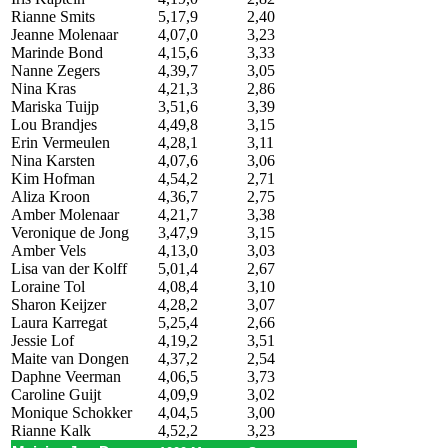
Rianne Smits
5,17,9
2,40
Jeanne Molenaar
4,07,0
3,23
Marinde Bond
4,15,6
3,33
Nanne Zegers
4,39,7
3,05
Nina Kras
4,21,3
2,86
Mariska Tuijp
3,51,6
3,39
Lou Brandjes
4,49,8
3,15
Erin Vermeulen
4,28,1
3,11
Nina Karsten
4,07,6
3,06
Kim Hofman
4,54,2
2,71
Aliza Kroon
4,36,7
2,75
Amber Molenaar
4,21,7
3,38
Veronique de Jong
3,47,9
3,15
Amber Vels
4,13,0
3,03
Lisa van der Kolff
5,01,4
2,67
Loraine Tol
4,08,4
3,10
Sharon Keijzer
4,28,2
3,07
Laura Karregat
5,25,4
2,66
Jessie Lof
4,19,2
3,51
Maite van Dongen
4,37,2
2,54
Daphne Veerman
4,06,5
3,73
Caroline Guijt
4,09,9
3,02
Monique Schokker
4,04,5
3,00
Rianne Kalk
4,52,2
3,23