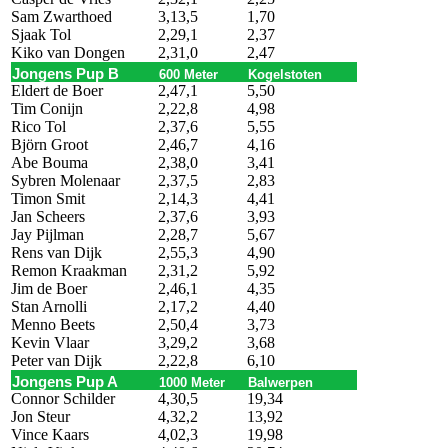
Sam Zwarthoed
3,13,5
1,70
Sjaak Tol
2,29,1
2,37
Kiko van Dongen
2,31,0
2,47
Jongens Pup B
600 Meter
Kogelstoten
Eldert de Boer
2,47,1
5,50
Tim Conijn
2,22,8
4,98
Rico Tol
2,37,6
5,55
Björn Groot
2,46,7
4,16
Abe Bouma
2,38,0
3,41
Sybren Molenaar
2,37,5
2,83
Timon Smit
2,14,3
4,41
Jan Scheers
2,37,6
3,93
Jay Pijlman
2,28,7
5,67
Rens van Dijk
2,55,3
4,90
Remon Kraakman
2,31,2
5,92
Jim de Boer
2,46,1
4,35
Stan Arnolli
2,17,2
4,40
Menno Beets
2,50,4
3,73
Kevin Vlaar
3,29,2
3,68
Peter van Dijk
2,22,8
6,10
Jongens Pup A
1000 Meter
Balwerpen
Connor Schilder
4,30,5
19,34
Jon Steur
4,32,2
13,92
Vince Kaars
4,02,3
19,98