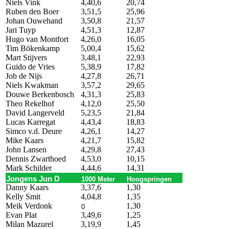
Niels Vink
4,40,6
20,74
Ruben den Boer
3,51,5
25,96
Johan Ouwehand
3,50,8
21,57
Jari Tuyp
4,51,3
12,87
Hugo van Montfort
4,26,0
16,05
Tim Bökenkamp
5,00,4
15,62
Mart Stijvers
3,48,1
22,93
Guido de Vries
5,38,9
17,82
Job de Nijs
4,27,8
26,71
Niels Kwakman
3,57,2
29,65
Douwe Berkenbosch
4,31,3
25,83
Theo Rekelhof
4,12,0
25,50
David Langerveld
5,23,5
21,84
Lucas Karregat
4,43,4
18,83
Simco v.d. Deure
4,26,1
14,27
Mike Kaars
4,21,7
15,82
John Lansen
4,29,8
27,43
Dennis Zwarthoed
4,53,0
10,15
Mark Schilder
4,44,6
14,31
Jongens Jun D
1000 Meter
Hoogspringen
Danny Kaars
3,37,6
1,30
Kelly Smit
4,04,8
1,35
Meik Verdonk
1,30
0
Evan Plat
3,49,6
1,25
Milan Mazurel
3,19,9
1,45