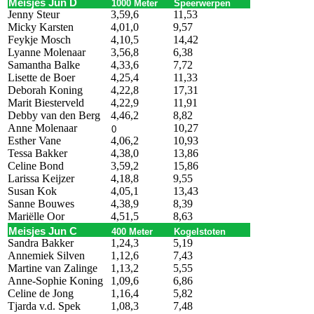
Meisjes Jun D
1000 Meter
Speerwerpen
Jenny Steur
3,59,6
11,53
Micky Karsten
4,01,0
9,57
Feykje Mosch
4,10,5
14,42
Lyanne Molenaar
3,56,8
6,38
Samantha Balke
4,33,6
7,72
Lisette de Boer
4,25,4
11,33
Deborah Koning
4,22,8
17,31
Marit Biesterveld
4,22,9
11,91
Debby van den Berg
4,46,2
8,82
Anne Molenaar
10,27
0
Esther Vane
4,06,2
10,93
Tessa Bakker
4,38,0
13,86
Celine Bond
3,59,2
15,86
Larissa Keijzer
4,18,8
9,55
Susan Kok
4,05,1
13,43
Sanne Bouwes
4,38,9
8,39
Mariëlle Oor
4,51,5
8,63
Meisjes Jun C
400 Meter
Kogelstoten
Sandra Bakker
1,24,3
5,19
Annemiek Silven
1,12,6
7,43
Martine van Zalinge
1,13,2
5,55
Anne-Sophie Koning
1,09,6
6,86
Celine de Jong
1,16,4
5,82
Tjarda v.d. Spek
1,08,3
7,48