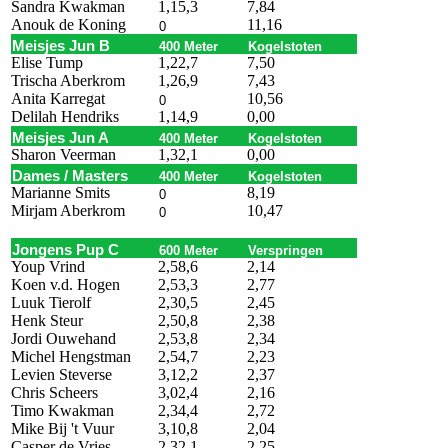
Sandra Kwakman
1,15,3
7,84
Anouk de Koning
11,16
0
Meisjes Jun B
400 Meter
Kogelstoten
Elise Tump
1,22,7
7,50
Trischa Aberkrom
1,26,9
7,43
Anita Karregat
10,56
0
Delilah Hendriks
1,14,9
0,00
Meisjes Jun A
400 Meter
Kogelstoten
Sharon Veerman
1,32,1
0,00
Dames / Masters
400 Meter
Kogelstoten
Marianne Smits
8,19
0
Mirjam Aberkrom
10,47
0
Jongens Pup C
600 Meter
Verspringen
Youp Vrind
2,58,6
2,14
Koen v.d. Hogen
2,53,3
2,77
Luuk Tierolf
2,30,5
2,45
Henk Steur
2,50,8
2,38
Jordi Ouwehand
2,53,8
2,34
Michel Hengstman
2,54,7
2,23
Levien Steverse
3,12,2
2,37
Chris Scheers
3,02,4
2,16
Timo Kwakman
2,34,4
2,72
Mike Bij 't Vuur
3,10,8
2,04
Casper de Vries
2,32,1
2,25