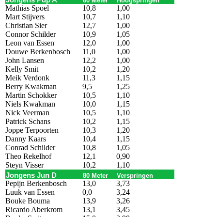
Jongens Pup A
60 Meter
Hoogspringen
Mathias Spoel
10,8
1,00
Mart Stijvers
10,7
1,10
Christian Sier
12,7
1,00
Connor Schilder
10,9
1,05
Leon van Essen
12,0
1,00
Douwe Berkenbosch
11,0
1,00
John Lansen
12,2
1,00
Kelly Smit
10,2
1,20
Meik Verdonk
11,3
1,15
Berry Kwakman
9,5
1,25
Martin Schokker
10,5
1,10
Niels Kwakman
10,0
1,15
Nick Veerman
10,5
1,10
Patrick Schans
10,2
1,15
Joppe Terpoorten
10,3
1,20
Danny Kaars
10,4
1,15
Conrad Schilder
10,8
1,05
Theo Rekelhof
12,1
0,90
Steyn Visser
10,2
1,10
Jongens Jun D
80 Meter
Verspringen
Pepijn Berkenbosch
13,0
3,73
Luuk van Essen
0,0
3,24
Bouke Bouma
13,9
3,26
Ricardo Aberkrom
13,1
3,45