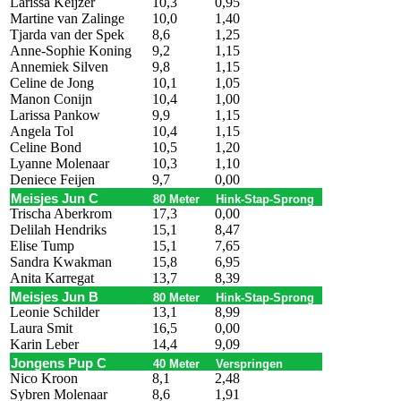
Larissa Keijzer
10,3
0,95
Martine van Zalinge
10,0
1,40
Tjarda van der Spek
8,6
1,25
Anne-Sophie Koning
9,2
1,15
Annemiek Silven
9,8
1,15
Celine de Jong
10,1
1,05
Manon Conijn
10,4
1,00
Larissa Pankow
9,9
1,15
Angela Tol
10,4
1,15
Celine Bond
10,5
1,20
Lyanne Molenaar
10,3
1,10
Deniece Feijen
9,7
0,00
Meisjes Jun C
80 Meter
Hink-Stap-Sprong
Trischa Aberkrom
17,3
0,00
Delilah Hendriks
15,1
8,47
Elise Tump
15,1
7,65
Sandra Kwakman
15,8
6,95
Anita Karregat
13,7
8,39
Meisjes Jun B
80 Meter
Hink-Stap-Sprong
Leonie Schilder
13,1
8,99
Laura Smit
16,5
0,00
Karin Leber
14,4
9,09
Jongens Pup C
40 Meter
Verspringen
Nico Kroon
8,1
2,48
Sybren Molenaar
8,6
1,91