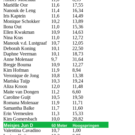
Mariëlle Oor
11,6
17,55
Nanouk de Leng
11,4
16,34
Iris Kaptein
11,6
14,49
Monique Schokker
10,2
13,89
Ilona Out
11,0
15,36
Ellen Kwakman
10,9
14,63
Nina Kras
11,0
12,72
Manouk v.d. Lustgraaf
10,7
12,05
Deborah Koning
10,1
22,50
Daphne Veerman
10,1
18,73
Anne Molenaar
9,7
31,64
Bregje Bouma
10,9
12,27
Kim Hofman
11,9
8,94
Veronique de Jong
10,8
13,38
Mariska Tuijp
10,3
19,24
Aliza Kroon
12,0
11,48
Maite van Dongen
11,2
6,60
Caroline Guijt
10,5
19,50
Romana Molenaar
11,9
11,71
Samantha Balke
11,7
11,60
Erin Vermeulen
11,3
15,33
Kim Gomersbach
10,0
20,82
Meisjes Jun D
60 Meter
Hoogspringen
Valentina Cavadino
10,7
1,00