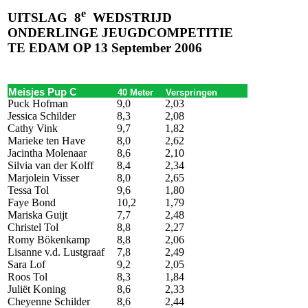
e
UITSLAG
8
WEDSTRIJD
ONDERLINGE JEUGDCOMPETITIE
TE EDAM OP 13 September
2006
Meisjes Pup C
40 Meter
Verspringen
Puck Hofman
9,0
2,03
Jessica Schilder
8,3
2,08
Cathy Vink
9,7
1,82
Marieke ten Have
8,0
2,62
Jacintha Molenaar
8,6
2,10
Silvia van der Kolff
8,4
2,34
Marjolein Visser
8,0
2,65
Tessa Tol
9,6
1,80
Faye Bond
10,2
1,79
Mariska Guijt
7,7
2,48
Christel Tol
8,8
2,27
Romy Bökenkamp
8,8
2,06
Lisanne v.d. Lustgraaf
7,8
2,49
Sara Lof
9,2
2,05
Roos Tol
8,3
1,84
Juliët Koning
8,6
2,33
Cheyenne Schilder
8,6
2,44