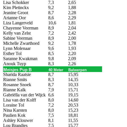
Lisa Schokker
7,3
2,65
Kim Pletinckx
9,2
1,88
Jeanine Groot
8,7
2,28
Arianne Oor
8,6
2,29
Liza Langerveld
10,6
1,81
Chayenne Veerman
8,9
2,04
Kelly van Zelst
7,2
2,42
Sabine Veerman
8,9
2,00
Michelle Zwarthoed
9,2
1,78
Lynn Molenaar
9,6
1,93
Esther Tol
8,5
2,20
Saranne Kwakman
9,8
2,09
Anouk Tuyp
8,3
2,26
Meisjes Pup B
40 Meter
Balwerpen
Sharida Raatsie
8,7
15,95
Rianne Smits
8,3
14,35
Rosanne Snoek
8,7
10,33
Rianne Kalk
7,9
15,71
Gabriëlla van der Wijck
6,6
19,15
Lisa van der Kolff
8,0
14,60
Loraine Tol
7,2
20,53
Nina Karsten
8,0
15,23
Paulien Kok
7,5
18,81
Ashley Klouwer
8,1
11,55
Lou Brandjes
7,5
15,77