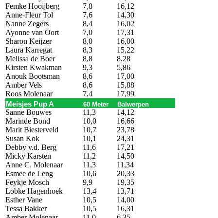
Femke Hooijberg
7,8
16,12
Anne-Fleur Tol
7,6
14,30
Nanne Zegers
8,4
16,02
Ayonne van Oort
7,0
17,31
Sharon Keijzer
8,0
16,00
Laura Karregat
8,3
15,22
Melissa de Boer
8,8
8,28
Kirsten Kwakman
9,3
5,86
Anouk Bootsman
8,6
17,00
Amber Vels
8,6
15,88
Roos Molenaar
7,4
17,99
Meisjes Pup A
60 Meter
Balwerpen
Sanne Bouwes
11,3
14,12
Marinde Bond
10,0
16,66
Marit Biesterveld
10,7
23,78
Susan Kok
10,1
24,31
Debby v.d. Berg
11,6
17,21
Micky Karsten
11,2
14,50
Anne C. Molenaar
11,3
11,34
Esmee de Leng
10,6
20,33
Feykje Mosch
9,9
19,35
Lobke Hagenhoek
13,4
13,71
Esther Vane
10,5
14,00
Tessa Bakker
10,5
16,31
Amber Molenaar
11,0
6,35