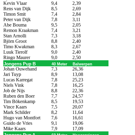
Kevin Vlaar
9,4
2,39
Rens van Dijk
8,5
2,69
Timon Smit
7,4
2,84
Peter van Dijk
7,8
3,11
Abe Bouma
9,5
2,05
Remon Kraakman
7,4
3,21
Stan Arnolli
7,3
3,18
Björn Groot
8,8
2,40
Timo Kwakman
8,3
2,67
Luuk Tierolf
9,0
2,40
Ringo Maurer
9,0
2,50
Jongens Pup B
40 Meter
Balwerpen
Johan Ouwehand
7,3
26,36
Jari Tuyp
8,9
13,08
Lucas Karregat
7,8
25,23
Niels Vink
7,8
16,25
Job de Nijs
8,8
22,36
Ruben den Boer
7,7
24,57
Tim Bökenkamp
8,5
19,53
Vince Kaars
7,5
20,07
Mark Schilder
8,2
11,64
Hugo van Montfort
7,6
16,61
Guido de Vries
9,1
19,06
Mike Kaars
7,9
17,09