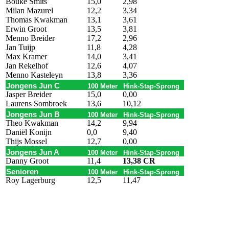
Bouke Smits
15,0
2,98
Milan Mazurel
12,2
3,34
Thomas Kwakman
13,1
3,61
Erwin Groot
13,5
3,81
Menno Breider
17,2
2,96
Jan Tuijp
11,8
4,28
Max Kramer
14,0
3,41
Jan Rekelhof
12,6
4,07
Menno Kasteleyn
13,8
3,36
Jongens Jun C
100 Meter
Hink-Stap-Sprong
Jasper Breider
15,0
0,00
Laurens Sombroek
13,6
10,12
Jongens Jun B
100 Meter
Hink-Stap-Sprong
Theo Kwakman
14,2
9,94
Daniël Konijn
0,0
9,40
Thijs Mossel
12,7
0,00
Jongens Jun A
100 Meter
Hink-Stap-Sprong
Danny Groot
11,4
13,38 CR
Senioren
100 Meter
Hink-Stap-Sprong
Roy Lagerburg
12,5
11,47