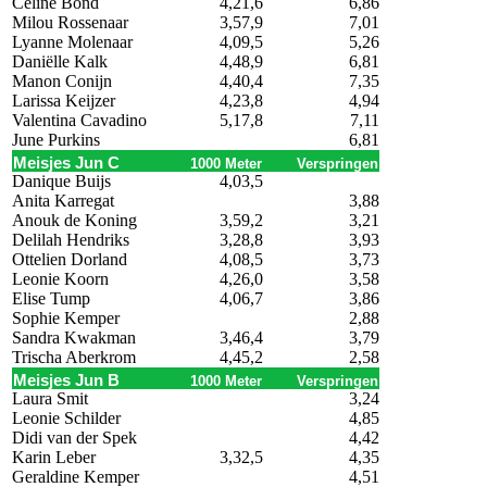
Celine Bond
4,21,6
6,86
Milou Rossenaar
3,57,9
7,01
Lyanne Molenaar
4,09,5
5,26
Daniëlle Kalk
4,48,9
6,81
Manon Conijn
4,40,4
7,35
Larissa Keijzer
4,23,8
4,94
Valentina Cavadino
5,17,8
7,11
June Purkins
6,81
Meisjes Jun C
1000 Meter
Verspringen
Danique Buijs
4,03,5
Anita Karregat
3,88
Anouk de Koning
3,59,2
3,21
Delilah Hendriks
3,28,8
3,93
Ottelien Dorland
4,08,5
3,73
Leonie Koorn
4,26,0
3,58
Elise Tump
4,06,7
3,86
Sophie Kemper
2,88
Sandra Kwakman
3,46,4
3,79
Trischa Aberkrom
4,45,2
2,58
Meisjes Jun B
1000 Meter
Verspringen
Laura Smit
3,24
Leonie Schilder
4,85
Didi van der Spek
4,42
Karin Leber
3,32,5
4,35
Geraldine Kemper
4,51