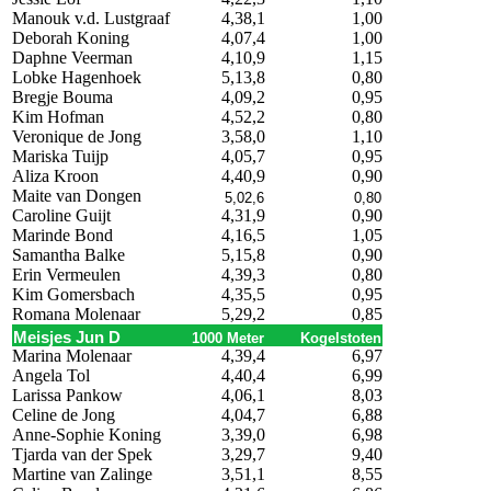
Manouk v.d. Lustgraaf
4,38,1
1,00
Deborah Koning
4,07,4
1,00
Daphne Veerman
4,10,9
1,15
Lobke Hagenhoek
5,13,8
0,80
Bregje Bouma
4,09,2
0,95
Kim Hofman
4,52,2
0,80
Veronique de Jong
3,58,0
1,10
Mariska Tuijp
4,05,7
0,95
Aliza Kroon
4,40,9
0,90
Maite van Dongen
5,02,6
0,80
Caroline Guijt
4,31,9
0,90
Marinde Bond
4,16,5
1,05
Samantha Balke
5,15,8
0,90
Erin Vermeulen
4,39,3
0,80
Kim Gomersbach
4,35,5
0,95
Romana Molenaar
5,29,2
0,85
Meisjes Jun D
1000 Meter
Kogelstoten
Marina Molenaar
4,39,4
6,97
Angela Tol
4,40,4
6,99
Larissa Pankow
4,06,1
8,03
Celine de Jong
4,04,7
6,88
Anne-Sophie Koning
3,39,0
6,98
Tjarda van der Spek
3,29,7
9,40
Martine van Zalinge
3,51,1
8,55