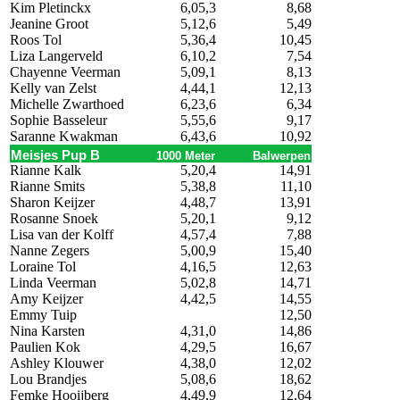
Kim Pletinckx
6,05,3
8,68
Jeanine Groot
5,12,6
5,49
Roos Tol
5,36,4
10,45
Liza Langerveld
6,10,2
7,54
Chayenne Veerman
5,09,1
8,13
Kelly van Zelst
4,44,1
12,13
Michelle Zwarthoed
6,23,6
6,34
Sophie Basseleur
5,55,6
9,17
Saranne Kwakman
6,43,6
10,92
Meisjes Pup B
1000 Meter
Balwerpen
Rianne Kalk
5,20,4
14,91
Rianne Smits
5,38,8
11,10
Sharon Keijzer
4,48,7
13,91
Rosanne Snoek
5,20,1
9,12
Lisa van der Kolff
4,57,4
7,88
Nanne Zegers
5,00,9
15,40
Loraine Tol
4,16,5
12,63
Linda Veerman
5,02,8
14,71
Amy Keijzer
4,42,5
14,55
Emmy Tuip
12,50
Nina Karsten
4,31,0
14,86
Paulien Kok
4,29,5
16,67
Ashley Klouwer
4,38,0
12,02
Lou Brandjes
5,08,6
18,62
Femke Hooijberg
4,49,9
12,64