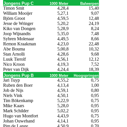
Jongens Pup C
1000 Meter
Balwerpen
Timon Smit
4,28,4
15,40
William Mooijer
5,27,1
9,07
Björn Groot
4,59,5
12,48
Jesse de Wringer
5,20,2
24,19
Kiko van Dongen
5,28,9
8,24
Joop Wijnandts
5,35,0
7,48
Sybren Molenaar
4,49,5
8,66
Remon Kraakman
4,23,0
22,48
Abe Bouma
5,00,8
10,32
Stan Arnolli
4,28,6
9,68
Luuk Tierolf
4,56,1
12,12
Nico Kroon
4,19,3
7,52
Peter van Dijk
4,24,4
18,39
Jongens Pup B
1000 Meter
Hoogspringen
Jari Tuyp
4,55,2
0,75
Ruben den Boer
4,13,4
1,00
Job de Nijs
4,59,1
0,80
Niels Vink
4,50,1
0,95
Tim Bökenkamp
5,22,9
0,75
Mike Kaars
5,28,0
0,95
Mark Schilder
5,02,2
0,95
Hugo van Montfort
4,43,9
0,75
Johan Ouwehand
4,14,1
0,95
Pim de Lange
4,50,9
0,70