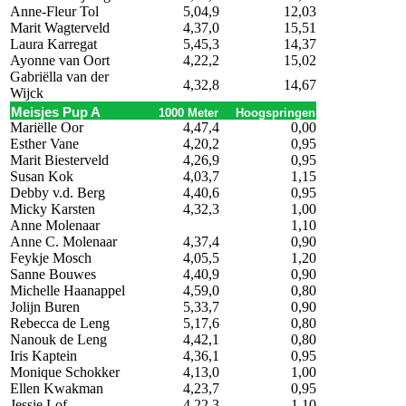
Anne-Fleur Tol
5,04,9
12,03
Marit Wagterveld
4,37,0
15,51
Laura Karregat
5,45,3
14,37
Ayonne van Oort
4,22,2
15,02
Gabriëlla van der
4,32,8
14,67
Wijck
Meisjes Pup A
1000 Meter
Hoogspringen
Mariëlle Oor
4,47,4
0,00
Esther Vane
4,20,2
0,95
Marit Biesterveld
4,26,9
0,95
Susan Kok
4,03,7
1,15
Debby v.d. Berg
4,40,6
0,95
Micky Karsten
4,32,3
1,00
Anne Molenaar
1,10
Anne C. Molenaar
4,37,4
0,90
Feykje Mosch
4,05,5
1,20
Sanne Bouwes
4,40,9
0,90
Michelle Haanappel
4,59,0
0,80
Jolijn Buren
5,33,7
0,90
Rebecca de Leng
5,17,6
0,80
Nanouk de Leng
4,42,1
0,80
Iris Kaptein
4,36,1
0,95
Monique Schokker
4,13,0
1,00
Ellen Kwakman
4,23,7
0,95
Jessie Lof
4,22,3
1,10