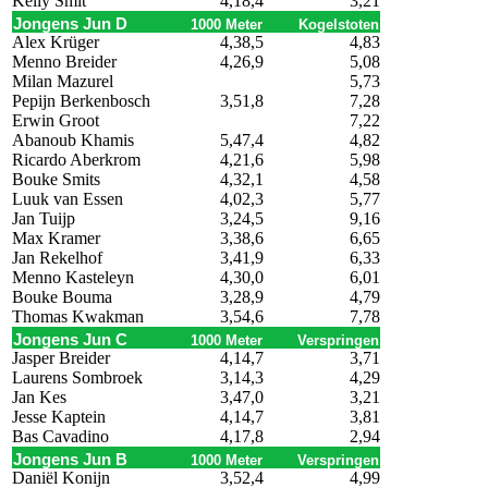
Kelly Smit
4,18,4
3,21
Jongens Jun D
1000 Meter
Kogelstoten
Alex Krüger
4,38,5
4,83
Menno Breider
4,26,9
5,08
Milan Mazurel
5,73
Pepijn Berkenbosch
3,51,8
7,28
Erwin Groot
7,22
Abanoub Khamis
5,47,4
4,82
Ricardo Aberkrom
4,21,6
5,98
Bouke Smits
4,32,1
4,58
Luuk van Essen
4,02,3
5,77
Jan Tuijp
3,24,5
9,16
Max Kramer
3,38,6
6,65
Jan Rekelhof
3,41,9
6,33
Menno Kasteleyn
4,30,0
6,01
Bouke Bouma
3,28,9
4,79
Thomas Kwakman
3,54,6
7,78
Jongens Jun C
1000 Meter
Verspringen
Jasper Breider
4,14,7
3,71
Laurens Sombroek
3,14,3
4,29
Jan Kes
3,47,0
3,21
Jesse Kaptein
4,14,7
3,81
Bas Cavadino
4,17,8
2,94
Jongens Jun B
1000 Meter
Verspringen
Daniël Konijn
3,52,4
4,99