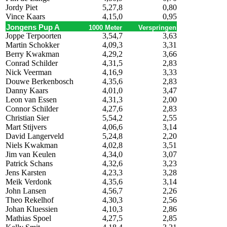
Jordy Piet
5,27,8
0,80
Vince Kaars
4,15,0
0,95
Jongens Pup A
1000 Meter
Verspringen
Joppe Terpoorten
3,54,7
3,63
Martin Schokker
4,09,3
3,31
Berry Kwakman
4,29,2
3,66
Conrad Schilder
4,31,5
2,83
Nick Veerman
4,16,9
3,33
Douwe Berkenbosch
4,35,6
2,83
Danny Kaars
4,01,0
3,47
Leon van Essen
4,31,3
2,00
Connor Schilder
4,27,6
2,83
Christian Sier
5,54,2
2,55
Mart Stijvers
4,06,6
3,14
David Langerveld
5,24,8
2,20
Niels Kwakman
4,02,8
3,51
Jim van Keulen
4,34,0
3,07
Patrick Schans
4,32,6
3,23
Jens Karsten
4,23,3
3,28
Meik Verdonk
4,35,6
3,14
John Lansen
4,56,7
2,26
Theo Rekelhof
4,30,3
2,56
Johan Kluessien
4,10,3
2,86
Mathias Spoel
4,27,5
2,85