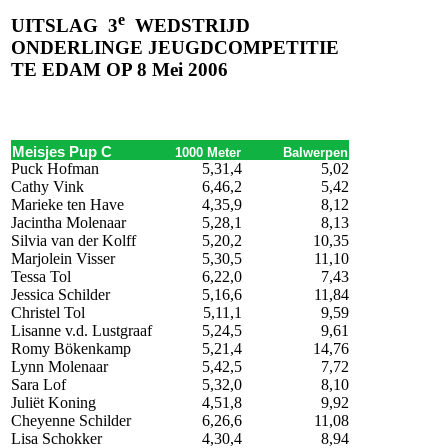
e
UITSLAG
3
WEDSTRIJD
ONDERLINGE JEUGDCOMPETITIE
TE EDAM OP 8 Mei
2006
Meisjes Pup C
1000 Meter
Balwerpen
Puck Hofman
5,31,4
5,02
Cathy Vink
6,46,2
5,42
Marieke ten Have
4,35,9
8,12
Jacintha Molenaar
5,28,1
8,13
Silvia van der Kolff
5,20,2
10,35
Marjolein Visser
5,30,5
11,10
Tessa Tol
6,22,0
7,43
Jessica Schilder
5,16,6
11,84
Christel Tol
5,11,1
9,59
Lisanne v.d. Lustgraaf
5,24,5
9,61
Romy Bökenkamp
5,21,4
14,76
Lynn Molenaar
5,42,5
7,72
Sara Lof
5,32,0
8,10
Juliët Koning
4,51,8
9,92
Cheyenne Schilder
6,26,6
11,08
Lisa Schokker
4,30,4
8,94