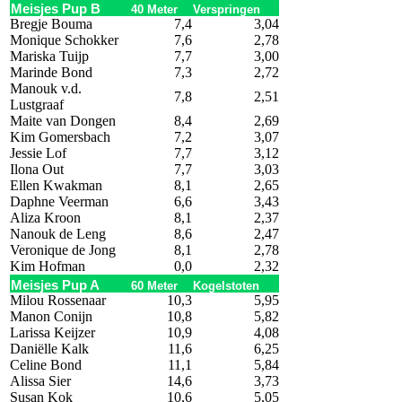
Meisjes Pup B
40 Meter
Verspringen
Bregje Bouma
7,4
3,04
Monique Schokker
7,6
2,78
Mariska Tuijp
7,7
3,00
Marinde Bond
7,3
2,72
Manouk v.d.
7,8
2,51
Lustgraaf
Maite van Dongen
8,4
2,69
Kim Gomersbach
7,2
3,07
Jessie Lof
7,7
3,12
Ilona Out
7,7
3,03
Ellen Kwakman
8,1
2,65
Daphne Veerman
6,6
3,43
Aliza Kroon
8,1
2,37
Nanouk de Leng
8,6
2,47
Veronique de Jong
8,1
2,78
Kim Hofman
0,0
2,32
Meisjes Pup A
60 Meter
Kogelstoten
Milou Rossenaar
10,3
5,95
Manon Conijn
10,8
5,82
Larissa Keijzer
10,9
4,08
Daniëlle Kalk
11,6
6,25
Celine Bond
11,1
5,84
Alissa Sier
14,6
3,73
Susan Kok
10,6
5,05