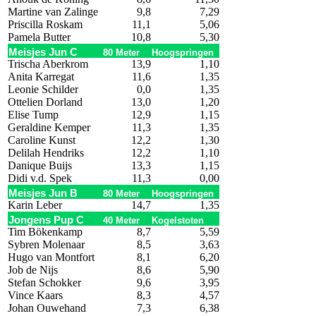
Martine van Zalinge
9,8
7,29
Priscilla Roskam
11,1
5,06
Pamela Butter
10,8
5,30
Meisjes Jun C
80 Meter
Hoogspringen
Trischa Aberkrom
13,9
1,10
Anita Karregat
11,6
1,35
Leonie Schilder
0,0
1,35
Ottelien Dorland
13,0
1,20
Elise Tump
12,9
1,15
Geraldine Kemper
11,3
1,35
Caroline Kunst
12,2
1,30
Delilah Hendriks
12,2
1,10
Danique Buijs
13,3
1,15
Didi v.d. Spek
11,3
0,00
Meisjes Jun B
80 Meter
Hoogspringen
Karin Leber
14,7
1,35
Jongens Pup C
40 Meter
Kogelstoten
Tim Bökenkamp
8,7
5,59
Sybren Molenaar
8,5
3,63
Hugo van Montfort
8,1
6,20
Job de Nijs
8,6
5,90
Stefan Schokker
9,6
3,95
Vince Kaars
8,3
4,57
Johan Ouwehand
7,3
6,38