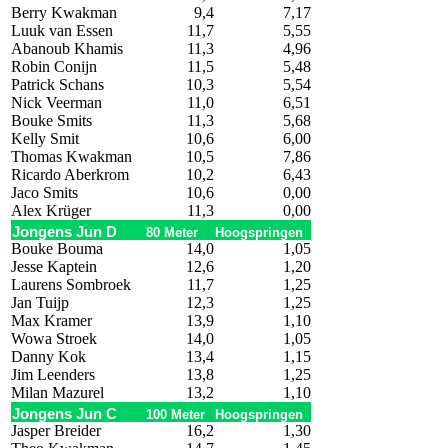
Berry Kwakman
9,4
7,17
Luuk van Essen
11,7
5,55
Abanoub Khamis
11,3
4,96
Robin Conijn
11,5
5,48
Patrick Schans
10,3
5,54
Nick Veerman
11,0
6,51
Bouke Smits
11,3
5,68
Kelly Smit
10,6
6,00
Thomas Kwakman
10,5
7,86
Ricardo Aberkrom
10,2
6,43
Jaco Smits
10,6
0,00
Alex Krüger
11,3
0,00
Jongens Jun D
80 Meter
Hoogspringen
Bouke Bouma
14,0
1,05
Jesse Kaptein
12,6
1,20
Laurens Sombroek
11,7
1,25
Jan Tuijp
12,3
1,25
Max Kramer
13,9
1,10
Wowa Stroek
14,0
1,05
Danny Kok
13,4
1,15
Jim Leenders
13,8
1,25
Milan Mazurel
13,2
1,10
Jongens Jun C
100 Meter
Hoogspringen
Jasper Breider
16,2
1,30