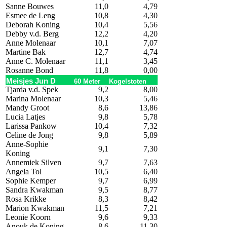
Sanne Bouwes
11,0
4,79
Esmee de Leng
10,8
4,30
Deborah Koning
10,4
5,56
Debby v.d. Berg
12,2
4,20
Anne Molenaar
10,1
7,07
Martine Bak
12,7
4,74
Anne C. Molenaar
11,1
3,45
Rosanne Bond
11,8
0,00
Meisjes Jun D
60 Meter
Kogelstoten
Tjarda v.d. Spek
9,2
8,00
Marina Molenaar
10,3
5,46
Mandy Groot
8,6
13,86
Lucia Latjes
9,8
5,78
Larissa Pankow
10,4
7,32
Celine de Jong
9,8
5,89
Anne-Sophie
9,1
7,30
Koning
Annemiek Silven
9,7
7,63
Angela Tol
10,5
6,40
Sophie Kemper
9,7
6,99
Sandra Kwakman
9,5
8,77
Rosa Krikke
8,3
8,42
Marion Kwakman
11,5
7,21
Leonie Koorn
9,6
9,33
Anouk de Koning
8,6
11,30