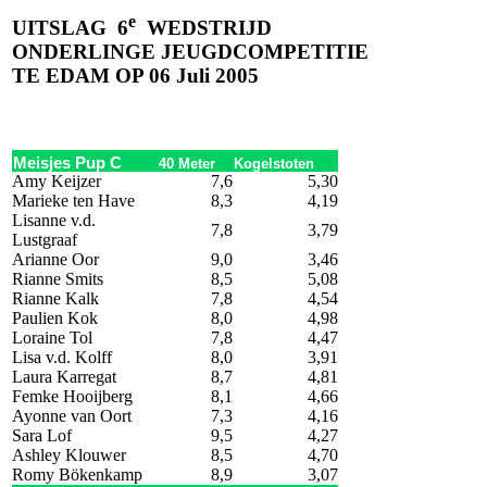
e
UITSLAG
6
WEDSTRIJD
ONDERLINGE JEUGDCOMPETITIE
TE EDAM OP 06 Juli
2005
Meisjes Pup C
40 Meter
Kogelstoten
Amy Keijzer
7,6
5,30
Marieke ten Have
8,3
4,19
Lisanne v.d.
7,8
3,79
Lustgraaf
Arianne Oor
9,0
3,46
Rianne Smits
8,5
5,08
Rianne Kalk
7,8
4,54
Paulien Kok
8,0
4,98
Loraine Tol
7,8
4,47
Lisa v.d. Kolff
8,0
3,91
Laura Karregat
8,7
4,81
Femke Hooijberg
8,1
4,66
Ayonne van Oort
7,3
4,16
Sara Lof
9,5
4,27
Ashley Klouwer
8,5
4,70
Romy Bökenkamp
8,9
3,07