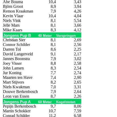
Abe Bouma
10,4
3,43
Björn Groot
8,9
3,94
Remon Kraakman
7,9
4,26
Kevin Vlaar
10,4
4,04
Niels Vink
8,1
5,54
Jelle Mars
8,1
3,66
Mike Kaars
8,3
4,12
Jongens Pup B
40 Meter
Verspringen
Christian Sier
8,1
2,69
Connor Schilder
8,1
2,56
Darren Tol
8,6
2,25
David Langerveld
9,1
2,17
Jannes Boonstra
7,9
3,02
Joey Visser
8,8
2,58
John Lansen
8,3
2,54
Jur Koning
7,7
2,74
Maarten ten Have
7,4
2,90
Mart Stijvers
8,2
2,65
Niels Kwakman
7,0
3,31
Douwe Berkenbosch
7,9
2,64
Leon van Essen
8,7
2,26
Jongens Pup A
60 Meter
Kogelstoten
Pepijn Berkenbosch
9,7
8,06
Martin Schokker
10,7
7,59
Conrad Schilder
11,2
6,58