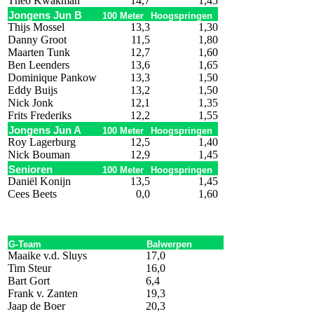
Theo Kwakman
14,7
1,45
Jongens Jun B
100 Meter
Hoogspringen
Thijs Mossel
13,3
1,30
Danny Groot
11,5
1,80
Maarten Tunk
12,7
1,60
Ben Leenders
13,6
1,65
Dominique Pankow
13,3
1,50
Eddy Buijs
13,2
1,50
Nick Jonk
12,1
1,35
Frits Frederiks
12,2
1,55
Jongens Jun A
100 Meter
Hoogspringen
Roy Lagerburg
12,5
1,40
Nick Bouman
12,9
1,45
Senioren
100 Meter
Hoogspringen
Daniël Konijn
13,5
1,45
Cees Beets
0,0
1,60
G-Team
Balwerpen
Maaike v.d. Sluys
17,0
Tim Steur
16,0
Bart Gort
6,4
Frank v. Zanten
19,3
Jaap de Boer
20,3