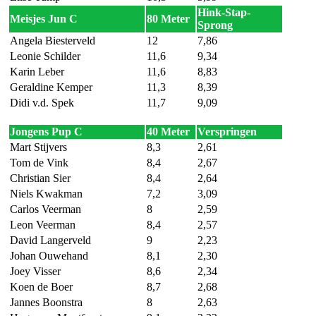
Hink-Stap-
Meisjes Jun C
80 Meter
Sprong
Angela Biesterveld
12
7,86
Leonie Schilder
11,6
9,34
Karin Leber
11,6
8,83
Geraldine Kemper
11,3
8,39
Didi v.d. Spek
11,7
9,09
Jongens Pup C
40 Meter
Verspringen
Mart Stijvers
8,3
2,61
Tom de Vink
8,4
2,67
Christian Sier
8,4
2,64
Niels Kwakman
7,2
3,09
Carlos Veerman
8
2,59
Leon Veerman
8,4
2,57
David Langerveld
9
2,23
Johan Ouwehand
8,1
2,30
Joey Visser
8,6
2,34
Koen de Boer
8,7
2,68
Jannes Boonstra
8
2,63