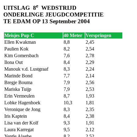
e
UITSLAG
8
WEDSTRIJD
ONDERLINGE JEUGDCOMPETITIE
TE EDAM OP 13 September
2004
Meisjes Pup C
40 Meter
Verspringen
Ellen Kwakman
8,8
2,45
Paulien Kok
8,2
2,54
Kim Gomersbach
7,6
2,78
Ilona Out
8,4
2,29
Manouk v.d. Lustgraaf
8,3
2,24
Marinde Bond
7,7
2,14
Bregje Bouma
7,9
2,56
Mariska Tuijp
7,9
2,53
Erin Vermeulen
8,7
1,93
Lobke Hagenhoek
10,3
1,81
Veronique de Jong
8,3
2,35
Iris Kaptein
8,4
2,38
Lisa van der Kolf
9,3
1,91
Laura Karregat
9,5
2,12
Yentle Alagbe
8,2
2,52