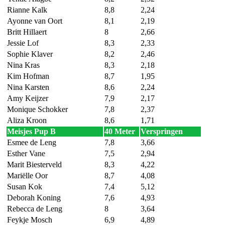
Rianne Kalk
8,8
2,24
Ayonne van Oort
8,1
2,19
Britt Hillaert
8
2,66
Jessie Lof
8,3
2,33
Sophie Klaver
8,2
2,46
Nina Kras
8,3
2,18
Kim Hofman
8,7
1,95
Nina Karsten
8,6
2,24
Amy Keijzer
7,9
2,17
Monique Schokker
7,8
2,37
Aliza Kroon
8,6
1,71
Meisjes Pup B
40 Meter
Verspringen
Esmee de Leng
7,8
3,66
Esther Vane
7,5
2,94
Marit Biesterveld
8,3
4,22
Mariëlle Oor
8,7
4,08
Susan Kok
7,4
5,12
Deborah Koning
7,6
4,93
Rebecca de Leng
8
3,64
Feykje Mosch
6,9
4,89