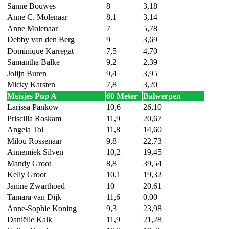
Sanne Bouwes
8
3,18
Anne C. Molenaar
8,1
3,14
Anne Molenaar
7
5,78
Debby van den Berg
9
3,69
Dominique Karregat
7,5
4,70
Samantha Balke
9,2
2,39
Jolijn Buren
9,4
3,95
Micky Karsten
7,8
3,20
Meisjes Pup A
60 Meter
Balwerpen
Larissa Pankow
10,6
26,10
Priscilla Roskam
11,9
20,67
Angela Tol
11,8
14,60
Milou Rossenaar
9,8
22,73
Annemiek Silven
10,2
19,45
Mandy Groot
8,8
39,54
Kelly Groot
10,1
19,32
Janine Zwarthoed
10
20,61
Tamara van Dijk
11,6
0,00
Anne-Sophie Koning
9,3
23,98
Daniëlle Kalk
11,9
21,28