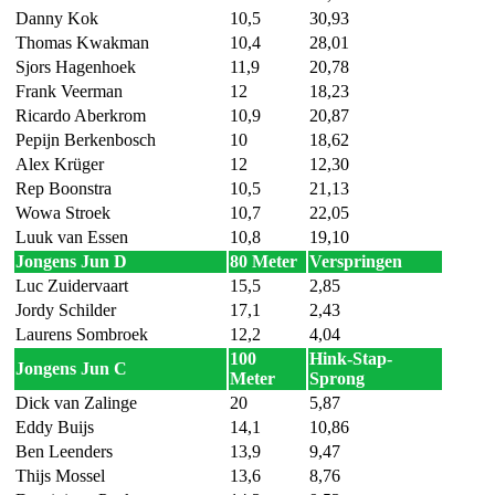
Danny Kok
10,5
30,93
Thomas Kwakman
10,4
28,01
Sjors Hagenhoek
11,9
20,78
Frank Veerman
12
18,23
Ricardo Aberkrom
10,9
20,87
Pepijn Berkenbosch
10
18,62
Alex Krüger
12
12,30
Rep Boonstra
10,5
21,13
Wowa Stroek
10,7
22,05
Luuk van Essen
10,8
19,10
Jongens Jun D
80 Meter
Verspringen
Luc Zuidervaart
15,5
2,85
Jordy Schilder
17,1
2,43
Laurens Sombroek
12,2
4,04
100
Hink-Stap-
Jongens Jun C
Meter
Sprong
Dick van Zalinge
20
5,87
Eddy Buijs
14,1
10,86
Ben Leenders
13,9
9,47
Thijs Mossel
13,6
8,76