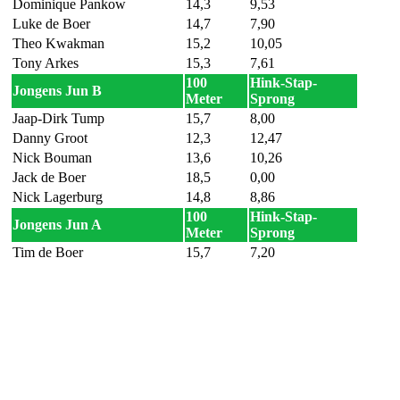
Dominique Pankow
14,3
9,53
Luke de Boer
14,7
7,90
Theo Kwakman
15,2
10,05
Tony Arkes
15,3
7,61
100
Hink-Stap-
Jongens Jun B
Meter
Sprong
Jaap-Dirk Tump
15,7
8,00
Danny Groot
12,3
12,47
Nick Bouman
13,6
10,26
Jack de Boer
18,5
0,00
Nick Lagerburg
14,8
8,86
100
Hink-Stap-
Jongens Jun A
Meter
Sprong
Tim de Boer
15,7
7,20