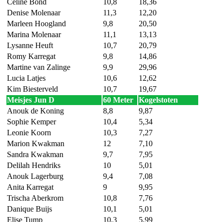
Celine Bond
10,8
18,36
Denise Molenaar
11,3
12,20
Marleen Hoogland
9,8
20,50
Marina Molenaar
11,1
13,13
Lysanne Heuft
10,7
20,79
Romy Karregat
9,8
14,86
Martine van Zalinge
9,9
29,96
Lucia Latjes
10,6
12,62
Kim Biesterveld
10,7
19,67
Meisjes Jun D
60 Meter
Kogelstoten
Anouk de Koning
8,8
9,87
Sophie Kemper
10,4
5,34
Leonie Koorn
10,3
7,27
Marion Kwakman
12
7,10
Sandra Kwakman
9,7
7,95
Delilah Hendriks
10
5,01
Anouk Lagerburg
9,4
7,08
Anita Karregat
9
9,95
Trischa Aberkrom
10,8
7,76
Danique Buijs
10,1
5,01
Elise Tump
10,3
5,99