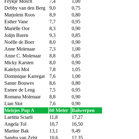
Feykje Mosch
7,4
1,00
Debby van den Berg
9,0
0,75
Marjolein Roos
8,9
0,80
Esther Vane
7,7
0,95
Mariëlle Oor
8,3
0,90
Jolijn Buren
9,3
0,85
Noëlle de Boer
8,0
0,90
Anne Molenaar
7,3
1,00
Anne C. Molenaar
8,8
0,85
Micky Karsten
8,0
0,90
Katelyn Mol
7,8
1,05
Dominique Karregat
7,6
1,00
Sanne Bouwes
8,6
0,80
Esmee de Leng
7,5
0,95
Romana Molenaar
8,8
0,90
Lian Slot
7,6
0,90
Meisjes Pup A
60 Meter
Balwerpen
Laetitia Sciarli
11,8
17,27
Angela Tol
10,7
16,50
Martine Bak
13,1
9,49
Sandra van Zelst
10,6
12,35