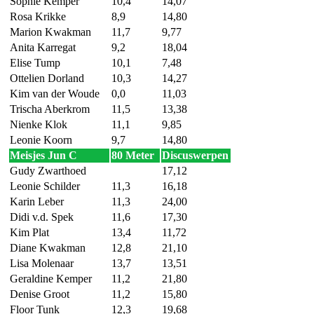
Sophie Kemper
10,4
14,07
Rosa Krikke
8,9
14,80
Marion Kwakman
11,7
9,77
Anita Karregat
9,2
18,04
Elise Tump
10,1
7,48
Ottelien Dorland
10,3
14,27
Kim van der Woude
0,0
11,03
Trischa Aberkrom
11,5
13,38
Nienke Klok
11,1
9,85
Leonie Koorn
9,7
14,80
Meisjes Jun C
80 Meter
Discuswerpen
Gudy Zwarthoed
17,12
Leonie Schilder
11,3
16,18
Karin Leber
11,3
24,00
Didi v.d. Spek
11,6
17,30
Kim Plat
13,4
11,72
Diane Kwakman
12,8
21,10
Lisa Molenaar
13,7
13,51
Geraldine Kemper
11,2
21,80
Denise Groot
11,2
15,80
Floor Tunk
12,3
19,68