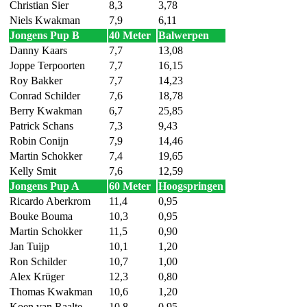
Christian Sier
8,3
3,78
Niels Kwakman
7,9
6,11
Jongens Pup B
40 Meter
Balwerpen
Danny Kaars
7,7
13,08
Joppe Terpoorten
7,7
16,15
Roy Bakker
7,7
14,23
Conrad Schilder
7,6
18,78
Berry Kwakman
6,7
25,85
Patrick Schans
7,3
9,43
Robin Conijn
7,9
14,46
Martin Schokker
7,4
19,65
Kelly Smit
7,6
12,59
Jongens Pup A
60 Meter
Hoogspringen
Ricardo Aberkrom
11,4
0,95
Bouke Bouma
10,3
0,95
Martin Schokker
11,5
0,90
Jan Tuijp
10,1
1,20
Ron Schilder
10,7
1,00
Alex Krüger
12,3
0,80
Thomas Kwakman
10,6
1,20
Koen van Raalte
10,8
0,95