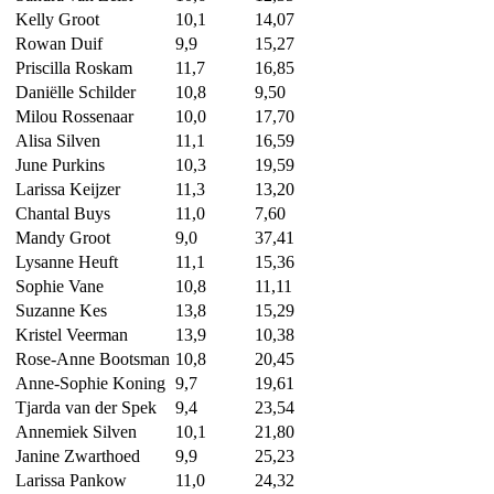
Kelly Groot
10,1
14,07
Rowan Duif
9,9
15,27
Priscilla Roskam
11,7
16,85
Daniëlle Schilder
10,8
9,50
Milou Rossenaar
10,0
17,70
Alisa Silven
11,1
16,59
June Purkins
10,3
19,59
Larissa Keijzer
11,3
13,20
Chantal Buys
11,0
7,60
Mandy Groot
9,0
37,41
Lysanne Heuft
11,1
15,36
Sophie Vane
10,8
11,11
Suzanne Kes
13,8
15,29
Kristel Veerman
13,9
10,38
Rose-Anne Bootsman
10,8
20,45
Anne-Sophie Koning
9,7
19,61
Tjarda van der Spek
9,4
23,54
Annemiek Silven
10,1
21,80
Janine Zwarthoed
9,9
25,23
Larissa Pankow
11,0
24,32