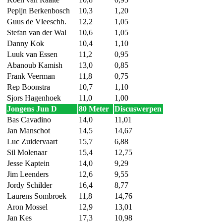
Pepijn Berkenbosch
10,3
1,20
Guus de Vleeschh.
12,2
1,05
Stefan van der Wal
10,6
1,05
Danny Kok
10,4
1,10
Luuk van Essen
11,2
0,95
Abanoub Kamish
13,0
0,85
Frank Veerman
11,8
0,75
Rep Boonstra
10,7
1,10
Sjors Hagenhoek
11,0
1,00
Jongens Jun D
80 Meter
Discuswerpen
Bas Cavadino
14,0
11,01
Jan Manschot
14,5
14,67
Luc Zuidervaart
15,7
6,88
Sil Molenaar
15,4
12,75
Jesse Kaptein
14,0
9,29
Jim Leenders
12,6
9,55
Jordy Schilder
16,4
8,77
Laurens Sombroek
11,8
14,76
Aron Mossel
12,9
13,01
Jan Kes
17,3
10,98