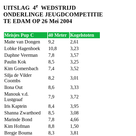
e
UITSLAG
4
WEDSTRIJD
ONDERLINGE JEUGDCOMPETITIE
TE EDAM OP 26 Mei
2004
Meisjes Pup C
40 Meter
Kogelstoten
Maite van Dongen
9,2
2,61
Lobke Hagenhoek
10,8
3,23
Daphne Veerman
7,8
3,57
Paulin Kok
8,5
3,25
Kim Gomersbach
7,4
3,52
Silja de Vilder
8,2
3,01
Coombs
Ilona Out
8,6
3,33
Manouk v.d.
7,9
3,72
Lustgraaf
Iris Kaptein
8,4
3,95
Shanna Zwarthoed
8,5
3,08
Marinde Bond
7,8
4,66
Kim Hofman
8,8
1,50
Bregje Bouma
8,3
3,81