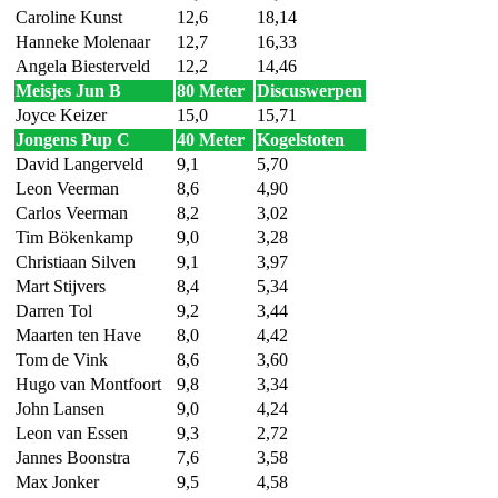
Caroline Kunst
12,6
18,14
Hanneke Molenaar
12,7
16,33
Angela Biesterveld
12,2
14,46
Meisjes Jun B
80 Meter
Discuswerpen
Joyce Keizer
15,0
15,71
Jongens Pup C
40 Meter
Kogelstoten
David Langerveld
9,1
5,70
Leon Veerman
8,6
4,90
Carlos Veerman
8,2
3,02
Tim Bökenkamp
9,0
3,28
Christiaan Silven
9,1
3,97
Mart Stijvers
8,4
5,34
Darren Tol
9,2
3,44
Maarten ten Have
8,0
4,42
Tom de Vink
8,6
3,60
Hugo van Montfoort
9,8
3,34
John Lansen
9,0
4,24
Leon van Essen
9,3
2,72
Jannes Boonstra
7,6
3,58
Max Jonker
9,5
4,58