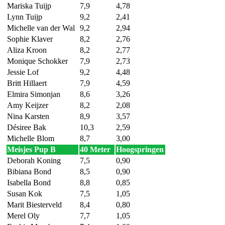
Mariska Tuijp
7,9
4,78
Lynn Tuijp
9,2
2,41
Michelle van der Wal
9,2
2,94
Sophie Klaver
8,2
2,76
Aliza Kroon
8,2
2,77
Monique Schokker
7,9
2,73
Jessie Lof
9,2
4,48
Britt Hillaert
7,9
4,59
Elmira Simonjan
8,6
3,26
Amy Keijzer
8,2
2,08
Nina Karsten
8,9
3,57
Désiree Bak
10,3
2,59
Michelle Blom
8,7
3,00
Meisjes Pup B
40 Meter
Hoogspringen
Deborah Koning
7,5
0,90
Bibiana Bond
8,5
0,90
Isabella Bond
8,8
0,85
Susan Kok
7,5
1,05
Marit Biesterveld
8,4
0,80
Merel Oly
7,7
1,05