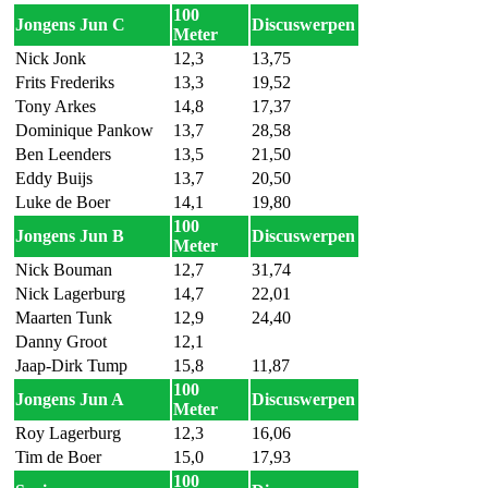
100
Jongens Jun C
Discuswerpen
Meter
Nick Jonk
12,3
13,75
Frits Frederiks
13,3
19,52
Tony Arkes
14,8
17,37
Dominique Pankow
13,7
28,58
Ben Leenders
13,5
21,50
Eddy Buijs
13,7
20,50
Luke de Boer
14,1
19,80
100
Jongens Jun B
Discuswerpen
Meter
Nick Bouman
12,7
31,74
Nick Lagerburg
14,7
22,01
Maarten Tunk
12,9
24,40
Danny Groot
12,1
Jaap-Dirk Tump
15,8
11,87
100
Jongens Jun A
Discuswerpen
Meter
Roy Lagerburg
12,3
16,06
Tim de Boer
15,0
17,93
100