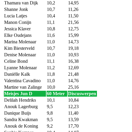
Thamara van Dijk
10,2
14,95
Shanne Jonk
10,7
11,26
Lucia Latjes
10,4
11,50
Manon Conijn
11,1
21,56
Jessica Klaver
10,8
12,75
Elke Oudejans
11,6
15,99
Marina Molenaar
11,0
14,73
Kim Biesterveld
10,7
19,18
Denise Molenaar
11,0
10,93
Celine Bond
11,1
16,38
Lyanne Molenaar
11,2
12,69
Daniëlle Kalk
11,8
21,48
Valentina Cavadino
11,0
14,76
Martine van Zalinge
10,0
25,16
Meisjes Jun D
60 Meter
Discuswerpen
Delilah Hendriks
10,1
10,84
Anouk Lagerburg
9,5
12,23
Danique Buijs
9,8
11,40
Sandra Kwakman
9,5
13,59
Anouk de Koning
9,2
17,70