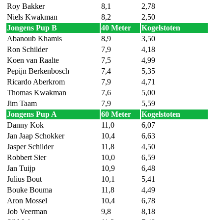
Roy Bakker
8,1
2,78
Niels Kwakman
8,2
2,50
Jongens Pup B
40 Meter
Kogelstoten
Abanoub Khamis
8,9
3,50
Ron Schilder
7,9
4,18
Koen van Raalte
7,5
4,99
Pepijn Berkenbosch
7,4
5,35
Ricardo Aberkrom
7,9
4,71
Thomas Kwakman
7,6
5,00
Jim Taam
7,9
5,59
Jongens Pup A
60 Meter
Kogelstoten
Danny Kok
11,0
6,07
Jan Jaap Schokker
10,4
6,63
Jasper Schilder
11,8
4,50
Robbert Sier
10,0
6,59
Jan Tuijp
10,9
6,48
Julius Bout
10,1
5,41
Bouke Bouma
11,8
4,49
Aron Mossel
10,4
6,78
Job Veerman
9,8
8,18