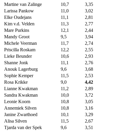
Martine van Zalinge
10,7
3,35
Larissa Pankow
11,0
3,02
Elke Oudejans
11,1
2,81
Kim v.d. Velden
11,3
2,77
Mare Purkins
12,1
2,44
Mandy Groot
9,5
3,94
Michele Veerman
11,7
2,74
Priscilla Roskam
12,2
2,55
Lieke Beunder
10,6
2,93
Shanne Jonk
11,1
2,76
Anouk Lagerburg
9,6
3,68
Sophie Kemper
11,5
2,53
Rosa Krikke
9,0
4,42
Lianne Kwakman
11,2
2,89
Sandra Kwakman
10,0
3,72
Leonie Koorn
10,8
3,05
Annemiek Silven
10,8
3,16
Janine Zwarthoed
10,1
3,29
Alisa Silven
11,5
2,67
Tjarda van der Spek
9,6
3,51