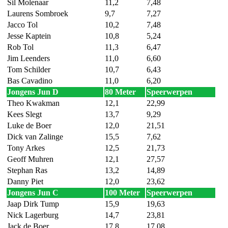
Sil Molenaar
11,2
7,48
Laurens Sombroek
9,7
7,27
Jacco Tol
10,2
7,48
Jesse Kaptein
10,8
5,24
Rob Tol
11,3
6,47
Jim Leenders
11,0
6,60
Tom Schilder
10,7
6,43
Bas Cavadino
11,0
6,20
Jongens Jun D
80 Meter
Speerwerpen
Theo Kwakman
12,1
22,99
Kees Slegt
13,7
9,29
Luke de Boer
12,0
21,51
Dick van Zalinge
15,5
7,62
Tony Arkes
12,5
21,73
Geoff Muhren
12,1
27,57
Stephan Ras
13,2
14,89
Danny Piet
12,0
23,62
Jongens Jun C
100 Meter
Speerwerpen
Jaap Dirk Tump
15,9
19,63
Nick Lagerburg
14,7
23,81
Jack de Boer
17,8
17,08