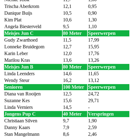
Trischa Aberkrom
12,1
0,95
Danique Buijs
10,5
0,90
Kim Plat
10,6
1,30
Angela Biesterveld
9,5
1,10
Meisjes Jun C
80 Meter
Speerwerpen
Gudy Zwarthoed
11,5
17,99
Lonneke Bruidegom
12,7
15,95
Karin Leber
12,0
17,76
Marilou Kras
13,6
13,26
Meisjes Jun B
80 Meter
Speerwerpen
Linda Leenders
14,6
11,65
Wendy Steur
16,2
13,12
Senioren
100 Meter
Speerwerpen
Diana van Rooijen
12,5
24,72
Suzanne Kes
15,6
29,71
Linda Verniers
14,5
-
Jongens Pup C
40 Meter
Verspringen
Christiaan Silven
9,7
1,90
Danny Kaars
7,9
2,59
Stan Mangelmann
8,6
2,46