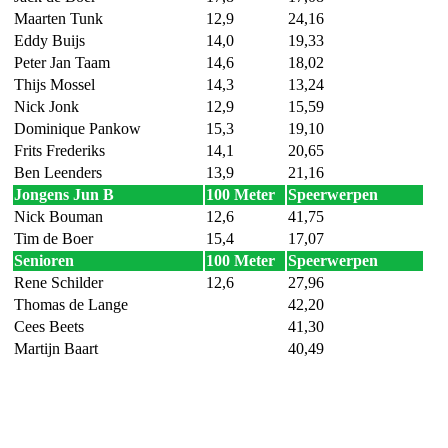
Maarten Tunk
12,9
24,16
Eddy Buijs
14,0
19,33
Peter Jan Taam
14,6
18,02
Thijs Mossel
14,3
13,24
Nick Jonk
12,9
15,59
Dominique Pankow
15,3
19,10
Frits Frederiks
14,1
20,65
Ben Leenders
13,9
21,16
Jongens Jun B
100 Meter
Speerwerpen
Nick Bouman
12,6
41,75
Tim de Boer
15,4
17,07
Senioren
100 Meter
Speerwerpen
Rene Schilder
12,6
27,96
Thomas de Lange
42,20
Cees Beets
41,30
Martijn Baart
40,49