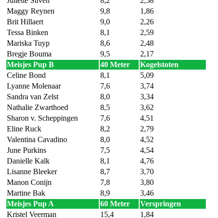
Juliette Silven
8,2
2,58
Maggy Reynen
9,8
1,86
Brit Hillaert
9,0
2,26
Tessa Binken
8,1
2,59
Mariska Tuyp
8,6
2,48
Bregje Bouma
9,5
2,17
Meisjes Pup B
40 Meter
Kogelstoten
Celine Bond
8,1
5,09
Lyanne Molenaar
7,6
3,74
Sandra van Zelst
8,0
3,34
Nathalie Zwarthoed
8,5
3,62
Sharon v. Scheppingen
7,6
4,51
Eline Ruck
8,2
2,79
Valentina Cavadino
8,0
4,52
June Purkins
7,5
4,54
Danielle Kalk
8,1
4,76
Lisanne Bleeker
8,7
3,70
Manon Conijn
7,8
3,80
Martine Bak
8,9
3,46
Meisjes Pup A
60 Meter
Verspringen
Kristel Veerman
15,4
1,84