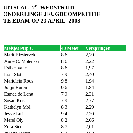
e
UITSLAG
2
WEDSTRIJD
ONDERLINGE JEUGDCOMPETITIE
TE EDAM OP 23 APRIL
2003
Meisjes Pup C
40 Meter
Verspringen
Marit Biesterveld
8,6
2,29
Anne C. Molenaar
8,6
2,22
Esther Vane
8,6
1,97
Lian Slot
7,9
2,40
Marjolein Roos
9,8
1,94
Jolijn Buren
9,6
1,84
Esmee de Leng
7,9
2,31
Susan Kok
7,9
2,77
Kathelyn Mol
8,3
2,29
Jessie Lof
9,4
2,20
Merel Oly
8,2
2,66
Zora Steur
8,7
2,01