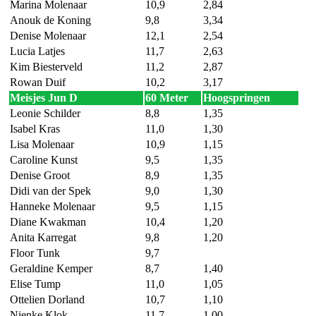
Marina Molenaar
10,9
2,84
Anouk de Koning
9,8
3,34
Denise Molenaar
12,1
2,54
Lucia Latjes
11,7
2,63
Kim Biesterveld
11,2
2,87
Rowan Duif
10,2
3,17
Meisjes Jun D
60 Meter
Hoogspringen
Leonie Schilder
8,8
1,35
Isabel Kras
11,0
1,30
Lisa Molenaar
10,9
1,15
Caroline Kunst
9,5
1,35
Denise Groot
8,9
1,35
Didi van der Spek
9,0
1,30
Hanneke Molenaar
9,5
1,15
Diane Kwakman
10,4
1,20
Anita Karregat
9,8
1,20
Floor Tunk
9,7
Geraldine Kemper
8,7
1,40
Elise Tump
11,0
1,05
Ottelien Dorland
10,7
1,10
Nienke Klok
11,7
1,00