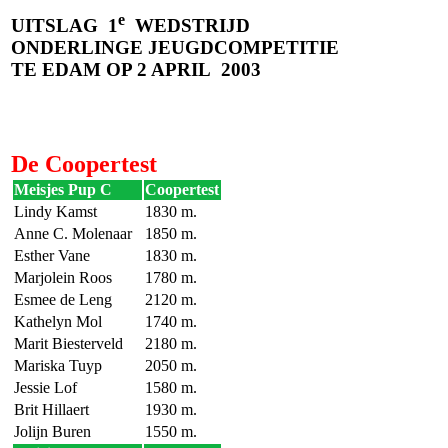
e
UITSLAG
1
WEDSTRIJD
ONDERLINGE JEUGDCOMPETITIE
TE EDAM OP 2 APRIL
2003
De Coopertest
Meisjes Pup C
Coopertest
Lindy Kamst
1830 m.
Anne C. Molenaar
1850 m.
Esther Vane
1830 m.
Marjolein Roos
1780 m.
Esmee de Leng
2120 m.
Kathelyn Mol
1740 m.
Marit Biesterveld
2180 m.
Mariska Tuyp
2050 m.
Jessie Lof
1580 m.
Brit Hillaert
1930 m.
Jolijn Buren
1550 m.