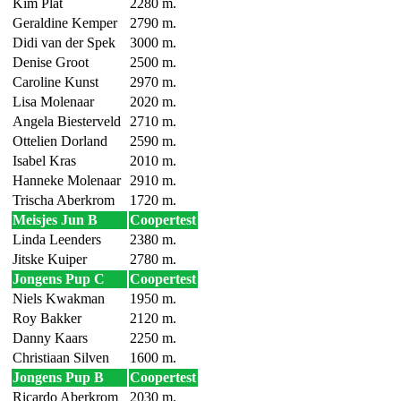
Kim Plat
2280 m.
Geraldine Kemper
2790 m.
Didi van der Spek
3000 m.
Denise Groot
2500 m.
Caroline Kunst
2970 m.
Lisa Molenaar
2020 m.
Angela Biesterveld
2710 m.
Ottelien Dorland
2590 m.
Isabel Kras
2010 m.
Hanneke Molenaar
2910 m.
Trischa Aberkrom
1720 m.
Meisjes Jun B
Coopertest
Linda Leenders
2380 m.
Jitske Kuiper
2780 m.
Jongens Pup C
Coopertest
Niels Kwakman
1950 m.
Roy Bakker
2120 m.
Danny Kaars
2250 m.
Christiaan Silven
1600 m.
Jongens Pup B
Coopertest
Ricardo Aberkrom
2030 m.