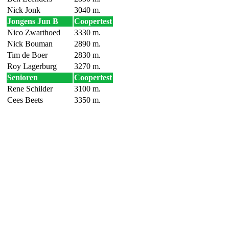
Nick Jonk
3040 m.
Jongens Jun B
Coopertest
Nico Zwarthoed
3330 m.
Nick Bouman
2890 m.
Tim de Boer
2830 m.
Roy Lagerburg
3270 m.
Senioren
Coopertest
Rene Schilder
3100 m.
Cees Beets
3350 m.