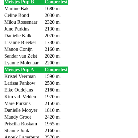
Meisjes Pup B
Coopertest
Martine Bak
1680 m.
Celine Bond
2030 m.
Milou Rossenaar
2320 m.
June Purkins
2130 m.
Danielle Kalk
2070 m.
Lisanne Bleeker
1730 m.
Manon Conijn
2160 m.
Sandar van Zelst
2020 m.
Lyanne Molenaar
2200 m.
Meisjes Pup A
Coopertest
Kristel Veerman
1590 m.
Larissa Pankow
2530 m.
Elke Oudejans
2160 m.
Kim v.d. Velden
1970 m.
Mare Purkins
2150 m.
Danielle Mooyer
1810 m.
Mandy Groot
2420 m.
Priscilla Roskam
1955 m.
Shanne Jonk
2160 m.
Anouk Lagerburg
2570 m.