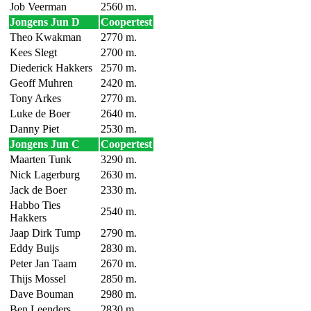
Job Veerman
2560 m.
Jongens Jun D
Coopertest
Theo Kwakman
2770 m.
Kees Slegt
2700 m.
Diederick Hakkers
2570 m.
Geoff Muhren
2420 m.
Tony Arkes
2770 m.
Luke de Boer
2640 m.
Danny Piet
2530 m.
Jongens Jun C
Coopertest
Maarten Tunk
3290 m.
Nick Lagerburg
2630 m.
Jack de Boer
2330 m.
Habbo Ties
2540 m.
Hakkers
Jaap Dirk Tump
2790 m.
Eddy Buijs
2830 m.
Peter Jan Taam
2670 m.
Thijs Mossel
2850 m.
Dave Bouman
2980 m.
Ben Leenders
2830 m.