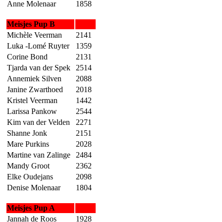
Anne Molenaar
1858
Meisjes Pup B
Michèle Veerman
2141
Luka -Lomé Ruyter
1359
Corine Bond
2131
Tjarda van der Spek
2514
Annemiek Silven
2088
Janine Zwarthoed
2018
Kristel Veerman
1442
Larissa Pankow
2544
Kim van der Velden
2271
Shanne Jonk
2151
Mare Purkins
2028
Martine van Zalinge
2484
Mandy Groot
2362
Elke Oudejans
2098
Denise Molenaar
1804
Meisjes Pup A
Jannah de Roos
1928