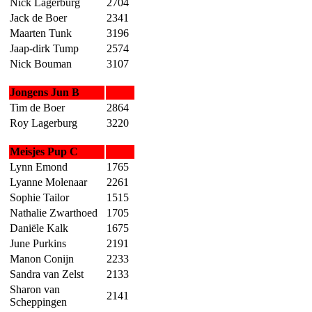
Nick Lagerburg
2704
Jack de Boer
2341
Maarten Tunk
3196
Jaap-dirk Tump
2574
Nick Bouman
3107
Jongens Jun B
Tim de Boer
2864
Roy Lagerburg
3220
Meisjes Pup C
Lynn Emond
1765
Lyanne Molenaar
2261
Sophie Tailor
1515
Nathalie Zwarthoed
1705
Daniële Kalk
1675
June Purkins
2191
Manon Conijn
2233
Sandra van Zelst
2133
Sharon van
2141
Scheppingen