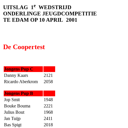
e
UITSLAG
1
WEDSTRIJD
ONDERLINGE JEUGDCOMPETITIE
TE EDAM OP 10 APRIL
2001
De Coopertest
Jongens Pup C
Danny Kaars
2121
Ricardo Aberkrom
2058
Jongens Pup B
Jop Smit
1948
Bouke Bouma
2221
Julius Bout
1968
Jan Tuijp
2411
Bas Spigt
2018