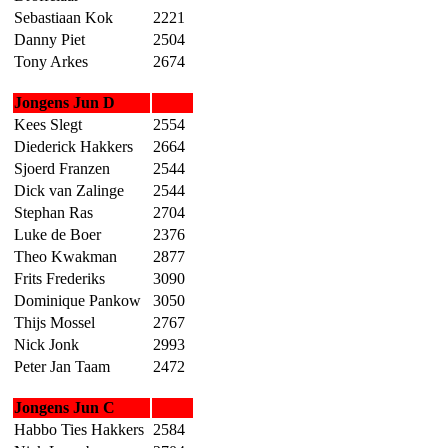
Sebastiaan Kok
2221
Danny Piet
2504
Tony Arkes
2674
Jongens Jun D
Kees Slegt
2554
Diederick Hakkers
2664
Sjoerd Franzen
2544
Dick van Zalinge
2544
Stephan Ras
2704
Luke de Boer
2376
Theo Kwakman
2877
Frits Frederiks
3090
Dominique Pankow
3050
Thijs Mossel
2767
Nick Jonk
2993
Peter Jan Taam
2472
Jongens Jun C
Habbo Ties Hakkers
2584