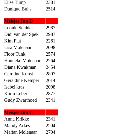
Elise Tump
2381
Danique Buijs
2514
Meisjes Jun D
Leonie Schider
2987
Didi van der Spek
2987
Kim Plat
2261
Lisa Molenaar
2098
Floor Tunk
2574
Hanneke Molenaar
2564
Diana Kwakman
2454
Caroline Kunst
2897
Geraldine Kemper
2614
Isabel kras
2098
Karin Leber
2877
Gudy Zwarthoed
2341
Meisjes Jun C
Anna Krikke
2341
Mandy Arkes
2504
Marian Molenaar
2704