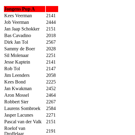
Jongens Pup A
Kees Veerman
2141
Job Veerman
2444
Jan Jaap Schokker
2151
Bas Cavadino
2018
Dirk Jan Tol
2567
Sammy de Boer
2028
Sil Molenaar
2251
Jesse Kaptein
2141
Rob Tol
2147
Jim Leenders
2058
Kees Bond
2225
Jan Kwakman
2452
Aron Mossel
2464
Robbert Sier
2267
Laurens Sombroek
2584
Jasper Lacunes
2271
Pascal van der Valk
2151
Roelof van
2191
Droffelaar