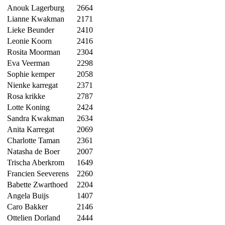
Anouk Lagerburg
2664
Lianne Kwakman
2171
Lieke Beunder
2410
Leonie Koorn
2416
Rosita Moorman
2304
Eva Veerman
2298
Sophie kemper
2058
Nienke karregat
2371
Rosa krikke
2787
Lotte Koning
2424
Sandra Kwakman
2634
Anita Karregat
2069
Charlotte Taman
2361
Natasha de Boer
2007
Trischa Aberkrom
1649
Francien Seeverens
2260
Babette Zwarthoed
2204
Angela Buijs
1407
Caro Bakker
2146
Ottelien Dorland
2444