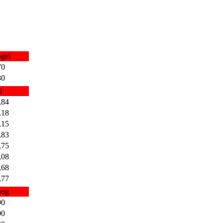
gel
70
80
l
,84
,18
,15
,83
,75
,08
,68
,77
og
90
00