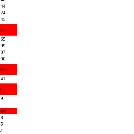
,44
,24
,45
scus
,65
,99
,07
,90
scus
,41
r
79
gel
78
85
41