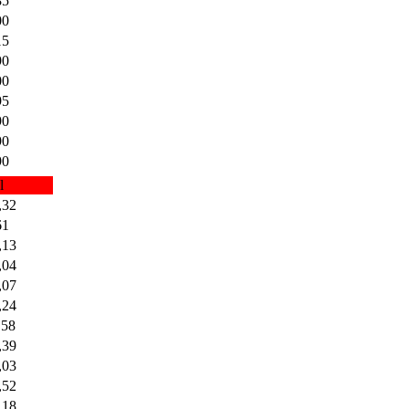
85
00
15
90
00
95
90
90
90
l
,32
61
,13
,04
,07
,24
,58
,39
,03
,52
,18