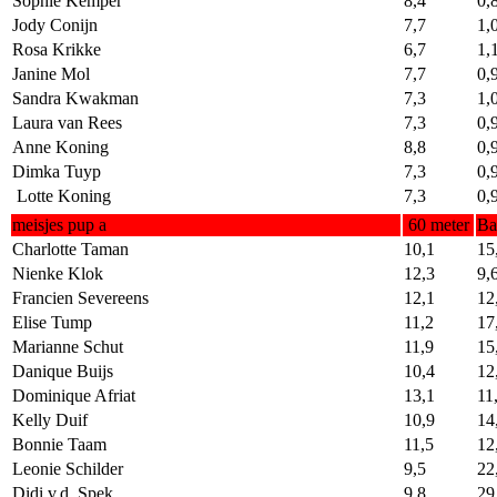
Sophie Kemper
8,4
0,
Jody Conijn
7,7
1,
Rosa Krikke
6,7
1,
Janine Mol
7,7
0,
Sandra Kwakman
7,3
1,
Laura van Rees
7,3
0,
Anne Koning
8,8
0,
Dimka Tuyp
7,3
0,
Lotte Koning
7,3
0,
meisjes pup a
60 meter
Ba
Charlotte Taman
10,1
15
Nienke Klok
12,3
9,
Francien Severeens
12,1
12
Elise Tump
11,2
17
Marianne Schut
11,9
15
Danique Buijs
10,4
12
Dominique Afriat
13,1
11
Kelly Duif
10,9
14
Bonnie Taam
11,5
12
Leonie Schilder
9,5
22
Didi v.d. Spek
9,8
29