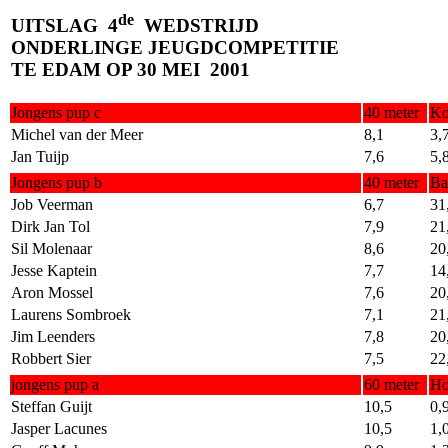
de
UITSLAG
4
WEDSTRIJD
ONDERLINGE JEUGDCOMPETITIE
TE EDAM OP 30 MEI
2001
Jongens pup c
40 meter
Ko
Michel van der Meer
8,1
3,
Jan Tuijp
7,6
5,
Jongens pup b
40 meter
Ba
Job Veerman
6,7
31
Dirk Jan Tol
7,9
21
Sil Molenaar
8,6
20
Jesse Kaptein
7,7
14
Aron Mossel
7,6
20
Laurens Sombroek
7,1
21
Jim Leenders
7,8
20
Robbert Sier
7,5
22
jongens pup a
60 meter
Ho
Steffan Guijt
10,5
0,
Jasper Lacunes
10,5
1,