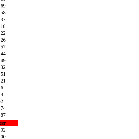
,69
,58
,37
,18
,22
,26
,57
,44
,49
,32
,51
,21
26
19
62
,74
,87
eer
,02
,00