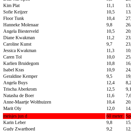
Kim Plat
11,1
13
Sofie Keijzer
10,5
13
Floor Tunk
10,4
27
Hanneke Molenaar
9,8
26
Angela Biesterveld
10,5
20
Diane Kwakman
11,2
23
Caroline Kunst
9,7
23
Jessica Kwakman
11,3
10
Caren Tol
10,0
25
Karlien Bruidegom
10,8
16
Isabel Kras
10,9
24
Geraldine Kemper
9,5
19
Angela Buys
12,4
8,
Trischa Aberkrom
12,5
9,
Natasha de Boer
11,6
7,
Anne-Maartje Wolthuizen
10,4
20
Marit Oly
12,0
14
meisjes jun d
60 meter
Sp
Karin Leber
9,8
15
Gudy Zwarthoed
9,2
12