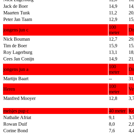
Jack de Boer
14,9
14
Maarten Tunk
11,2
20
Peter Jan Taam
12,9
15
100
jongens jun c
Di
meter
Nick Bouman
12,7
29
Tim de Boer
15,9
15
Roy Lagerburg
13,1
18
Cees Jan Conijn
14,9
21
100
jongens jun a
Di
meter
Martijn Baart
--
31
100
Heren
Ve
meter
Manfred Mooyer
12,8
3,
meisjes pup c
40 meter
Ko
Nathalie Afriat
9,1
3,
Rowan Duif
8,0
2,
Corine Bond
7,6
4,