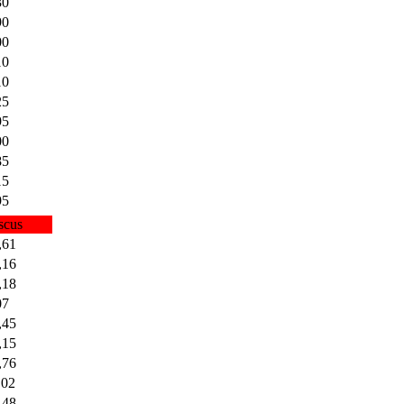
30
90
00
10
10
25
95
00
85
15
95
scus
,61
,16
,18
07
,45
,15
,76
,02
,48