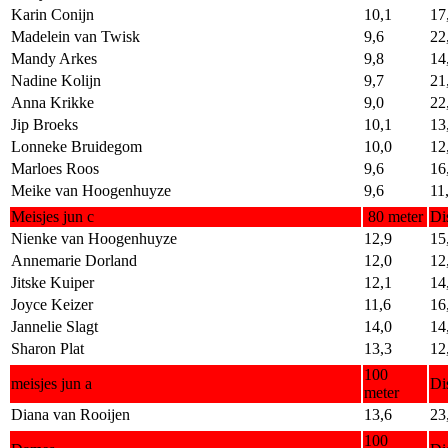
Karin Conijn
10,1
17
Madelein van Twisk
9,6
22
Mandy Arkes
9,8
14
Nadine Kolijn
9,7
21
Anna Krikke
9,0
22
Jip Broeks
10,1
13
Lonneke Bruidegom
10,0
12
Marloes Roos
9,6
16
Meike van Hoogenhuyze
9,6
11
Meisjes jun c
80 meter
Di
Nienke van Hoogenhuyze
12,9
15
Annemarie Dorland
12,0
12
Jitske Kuiper
12,1
14
Joyce Keizer
11,6
16
Jannelie Slagt
14,0
14
Sharon Plat
13,3
12
100
meisjes jun a
Di
meter
Diana van Rooijen
13,6
23
100