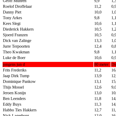
Geoff Muhren
9,9
1,
Roelof Droffelaar
11,2
0,
Danny Piet
10,0
1,
Tony Arkes
9,8
1,
Kees Slegt
10,6
1,
Diederick Hakkers
10,5
1,
Sjoerd Franzen
10,5
0,
Dick van Zalinge
13,3
1,
Jurre Terpoorten
12,4
0,
Theo Kwakman
9,8
1,
Luke de Boer
10,6
0,
jongens jun d
80 meter
Di
Frits Frederiks
11,2
16
Jaap Dirk Tump
13,9
12
Dominique Pankow
13,1
15
Thijs Mossel
12,6
9,
Jeroen Konijn
13,0
10
Ben Leenders
11,8
14
Eddy Buys
11,3
14
Habbo Ties Hakkers
12,7
11
Nick Lagerburg
12,0
16