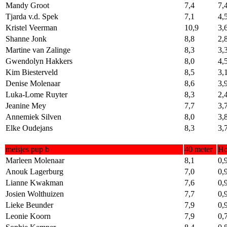
Mandy Groot
7,4
7,
Tjarda v.d. Spek
7,1
4,
Kristel Veerman
10,9
3,
Shanne Jonk
8,8
2,
Martine van Zalinge
8,3
3,
Gwendolyn Hakkers
8,0
4,
Kim Biesterveld
8,5
3,
Denise Molenaar
8,6
3,
Luka-Lome Ruyter
8,3
2,
Jeanine Mey
7,7
3,
Annemiek Silven
8,0
3,
Elke Oudejans
8,3
3,
meisjes pup b
40 meter
Ho
Marleen Molenaar
8,1
0,
Anouk Lagerburg
7,0
0,
Lianne Kwakman
7,6
0,
Josien Wolthuizen
7,7
0,
Lieke Beunder
7,9
0,
Leonie Koorn
7,9
0,