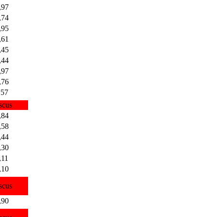
,97
,74
,95
,61
,45
,44
,97
,76
,57
scus
,84
,58
,44
,30
,11
,10
scus
,90