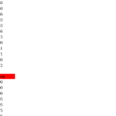
40
50
66
83
33
56
15
90
41
71
80
72
og
90
90
90
95
95
75