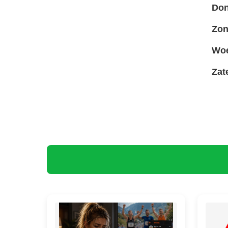
Don
Zon
Woe
Zat