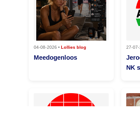
04-08-2026 •
Lollies blog
27-07-
Meedogenloos
Jero
NK 