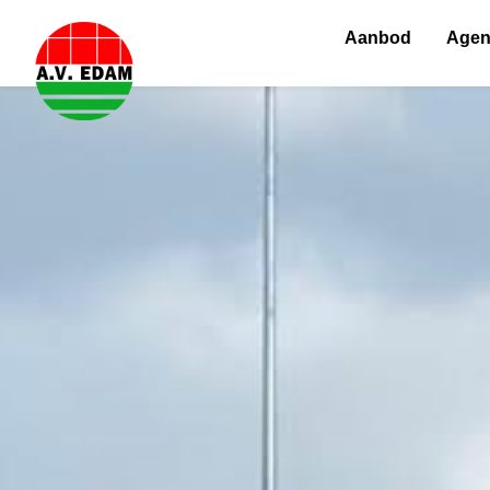
Aanbod
Age