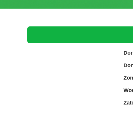
Don
Don
Zon
Woe
Zat