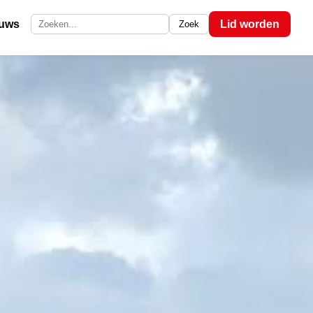
euws
Lid worden
Zoek
Zoek op de site